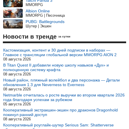
Taichi Panda 3
MMORPG
Albion Online
MMORPG | Песочница
PUBG: Battlegrounds
Шутер | Экшен
Новости в тренде
за сутки
Кастомизация, контент и 30 дней подписки в наборах —
Главное с трансляции глобальной версии MMORPG AION 2
08 августа 2026
В Titan Quest II добавили новую школу навыков «Дух» и
полноценную систему крафта
08 августа 2026
Новый район, пляжный волейбол и два персонажа — Детали
обновления 1.3 для Neverness to Everness
08 августа 2026
Netmarble отчиталась о росте выручки во втором квартале 2026
года благодаря успехам за рубежом
05 августа 2026
Кооперативный экстракшен-экшен про драконов Dragonhold
покинул ранний доступ
08 августа 2026
Кооперативный роуглайк-шутер Serious Sam: Shatterverse