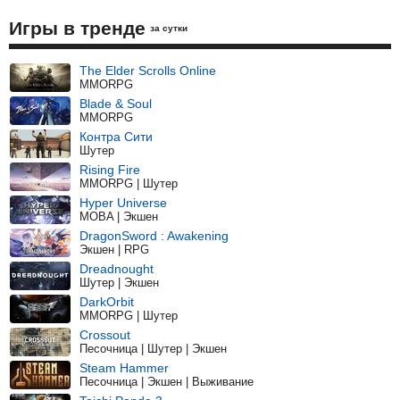
Игры в тренде
за сутки
The Elder Scrolls Online
MMORPG
Blade & Soul
MMORPG
Контра Сити
Шутер
Rising Fire
MMORPG | Шутер
Hyper Universe
MOBA | Экшен
DragonSword : Awakening
Экшен | RPG
Dreadnought
Шутер | Экшен
DarkOrbit
MMORPG | Шутер
Crossout
Песочница | Шутер | Экшен
Steam Hammer
Песочница | Экшен | Выживание