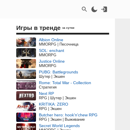
Игры в тренде
за сутки
Albion Online
MMORPG | Песочница
SOL: enchant
MMORPG
Justice Online
MMORPG
PUBG: Battlegrounds
Шутер | Экшен
Rome: Total War - Collection
Стратегия
Next RP
RPG | Шутер | Экшен
KRITIKA: ZERO
RPG | Экшен
Butcher hero: hook'n'chew RPG
RPG | Экшен | Выживание
Secret World Legends