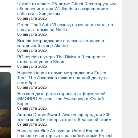
Ubisoft отмечает 25-летие Ghost Recon крупным
обновлением для Wildlands и возвращением
события с Хищником
06 августа 2026
Grand Theft Auto VI покажут в конце августа, но
сначала только на Netflix
06 августа 2026
Вышла метроидвания о девушке-монахе и
загадочной птице Akatori
05 августа 2026
PC-версия шутера The Division Resurgence
стала доступна в Steam
05 августа 2026
Нарисованная от руки метроидвания Fallen
Tear: The Ascension покинет ранний доступ в
сентябре
05 августа 2026
Названа дата релиза кроссплатформенной
MMORPG Eclipse: The Awakening в Южной
Корее
07 августа 2026
Авторы DragonSword: Awakening продали 300
тысяч копий и теперь готовят 8-часовой стрим
07 августа 2026
f
Наследник Blue Archive на Unreal Engine 5 —
Главное из интервью с разработчиками Project