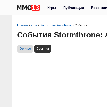
Игры
Публикации
Рецензи
Главная
/
Игры
/
Stormthrone: Aeos Rising
/
События
События Stormthrone: 
Об игре
События