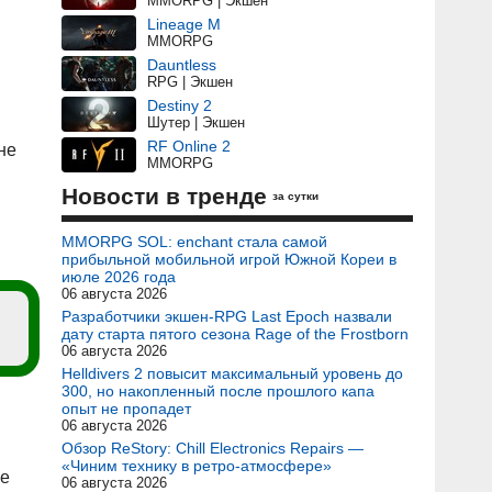
MMORPG | Экшен
Lineage M
MMORPG
Dauntless
RPG | Экшен
Destiny 2
Шутер | Экшен
RF Online 2
не
MMORPG
Новости в тренде
за сутки
MMORPG SOL: enchant стала самой
прибыльной мобильной игрой Южной Кореи в
июле 2026 года
06 августа 2026
Разработчики экшен-RPG Last Epoch назвали
дату старта пятого сезона Rage of the Frostborn
06 августа 2026
Helldivers 2 повысит максимальный уровень до
300, но накопленный после прошлого капа
опыт не пропадет
06 августа 2026
Обзор ReStory: Chill Electronics Repairs —
«Чиним технику в ретро-атмосфере»
ые
06 августа 2026