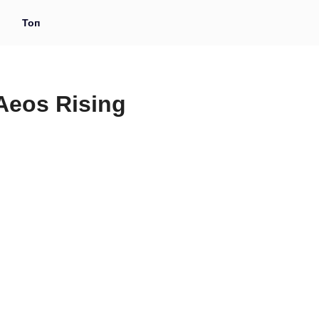
и
Топ
Aeos Rising