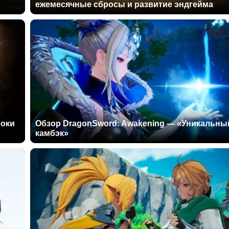
ежемесячные сбросы и развитие эндгейма
роки
Обзор DragonSword: Awakening — «Уникальны
камбэк»