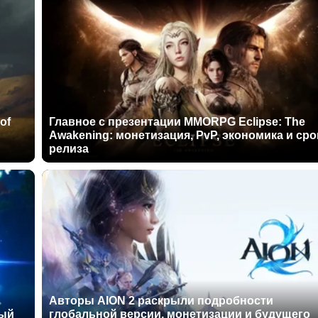
of
Главное с презентации MMORPG Eclipse: The
Awakening: монетизация, PvP, экономика и сро
релиза
Авторы AION 2 раскрыли подробности
ный
глобальной версии, монетизации и будущего