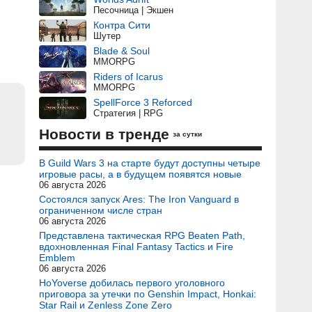
Песочница | Экшен
Контра Сити
Шутер
Blade & Soul
MMORPG
Riders of Icarus
MMORPG
SpellForce 3 Reforced
Стратегия | RPG
Новости в тренде
за сутки
В Guild Wars 3 на старте будут доступны четыре
игровые расы, а в будущем появятся новые
06 августа 2026
Состоялся запуск Ares: The Iron Vanguard в
ограниченном числе стран
06 августа 2026
Представлена тактическая RPG Beaten Path,
вдохновленная Final Fantasy Tactics и Fire
Emblem
06 августа 2026
HoYoverse добилась первого уголовного
приговора за утечки по Genshin Impact, Honkai:
Star Rail и Zenless Zone Zero