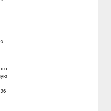
лю
ого-
ную
 36