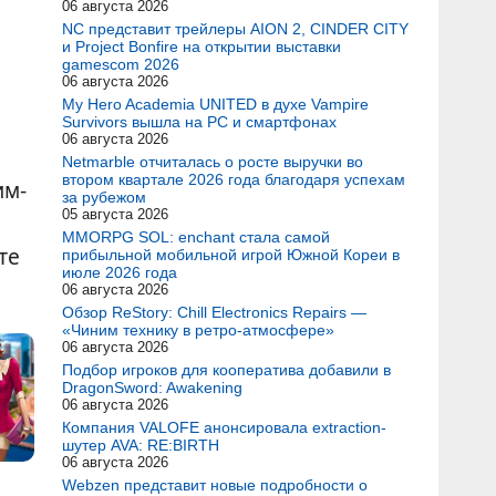
06 августа 2026
NC представит трейлеры AION 2, CINDER CITY
и Project Bonfire на открытии выставки
gamescom 2026
06 августа 2026
My Hero Academia UNITED в духе Vampire
Survivors вышла на PC и смартфонах
06 августа 2026
Netmarble отчиталась о росте выручки во
втором квартале 2026 года благодаря успехам
им-
за рубежом
05 августа 2026
MMORPG SOL: enchant стала самой
те
прибыльной мобильной игрой Южной Кореи в
июле 2026 года
06 августа 2026
Обзор ReStory: Chill Electronics Repairs —
«Чиним технику в ретро-атмосфере»
06 августа 2026
Подбор игроков для кооператива добавили в
DragonSword: Awakening
06 августа 2026
Компания VALOFE анонсировала extraction-
шутер AVA: RE:BIRTH
06 августа 2026
Webzen представит новые подробности о