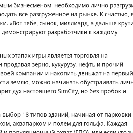
аемым бизнесменом, необходимо лично разгруз
родать все разгруженное на рынке. К счастью, 
ки. «Вот тебе, сынок, миллиард, а дальше крути
 демонстрируют разработчики к каждому
ых этапах игры является торговля на
продавая зерно, кукурузу, нефть и прочий
воей компании и накопить деньжат на первый
ости землю, можно начинать обустраивать лич
рит дух настоящего SimCity, но без пробок и
а выбор 18 типов зданий, начиная от парковки
ком, аквапарком и полем для гольфа. Каждая
 и популяционный охват (ГПО), или если угодн