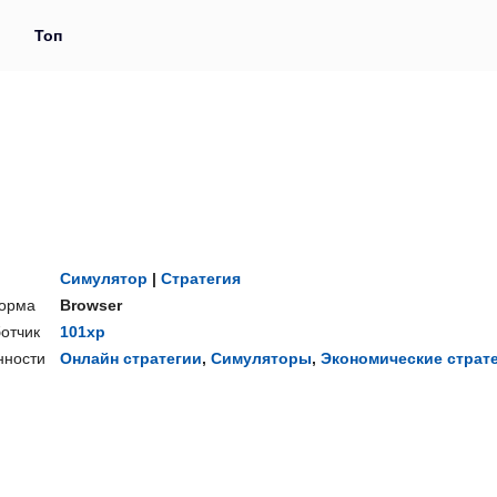
и
Топ
Симулятор
|
Стратегия
орма
Browser
отчик
101xp
нности
Онлайн стратегии
,
Симуляторы
,
Экономические страт