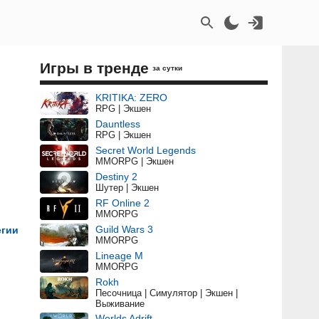
Игры в тренде
за сутки
KRITIKA: ZERO
RPG | Экшен
Dauntless
RPG | Экшен
Secret World Legends
MMORPG | Экшен
Destiny 2
Шутер | Экшен
RF Online 2
MMORPG
Guild Wars 3
егии
MMORPG
Lineage M
MMORPG
Rokh
Песочница | Симулятор | Экшен |
Выживание
Worlds Adrift