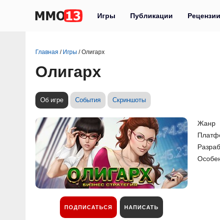
Игры
Публикации
Рецензи
Главная
/
Игры
/
Олигарх
Олигарх
Об игре
События
Скриншоты
Жанр
Платф
Разраб
Особе
ПОДПИСАТЬСЯ
НАПИСАТЬ