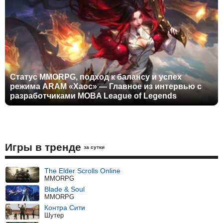
Статус MMORPG, подход к балансу и успех
режима ARAM «Хаос» — Главное из интервью с
разработчиками MOBA League of Legends
Игры в тренде
за сутки
The Elder Scrolls Online
MMORPG
Blade & Soul
MMORPG
Контра Сити
Шутер