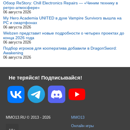
Обзор ReStory: Chill Electronics Repairs — «Чиним технику в
ретро-атмосфере»
06 августа 2026
My Hero Academia UNITED в духе Vampire Survivors вышла на
PC и смартфонах
06 августа 2026
Webzen представит новые подробности о четырех проектах до
конца 2026 года
06 августа 2026
Подбор игроков для кооператива добавили в DragonSword:
Awakening
06 августа 2026
Не теряйся! Подписывайся!
MMO13.RU © 2013 - 2026
MMO13
Онлайн игры