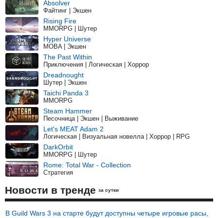
Absolver
Файтинг | Экшен
Rising Fire
MMORPG | Шутер
Hyper Universe
MOBA | Экшен
The Past Within
Приключения | Логическая | Хоррор
Dreadnought
Шутер | Экшен
Taichi Panda 3
MMORPG
Steam Hammer
Песочница | Экшен | Выживание
Let's MEAT Adam 2
Логическая | Визуальная новелла | Хоррор | RPG
DarkOrbit
MMORPG | Шутер
Rome: Total War - Collection
Стратегия
Новости в тренде
за сутки
В Guild Wars 3 на старте будут доступны четыре игровые расы,