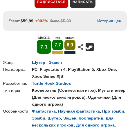
ПОДПИСАТЬСЯ
НАПИСАТЬ
Steam
$59,99
+902%
было $5,99
История цен
MMO13
mc
steam
7.7
6.9
7.1
Жанр
Шутер
|
Экшен
Платформа
PC
,
Playstation 4
,
PlayStation 5
,
Xbox One
,
Xbox Series X|S
Разработчик
Turtle Rock Studios
Тип игры
Кооператив
(
Совместная игра
),
Мультиплеер
(
Для нескольких игроков
),
Одиночная
(
Для
одного игрока
)
Особенности
Фантастика
,
Научная фантастика
,
Про зомби
,
Зомби
,
Шутер
,
Экшен
,
Кооператив
,
Для
нескольких игроков
,
Для одного игрока
,