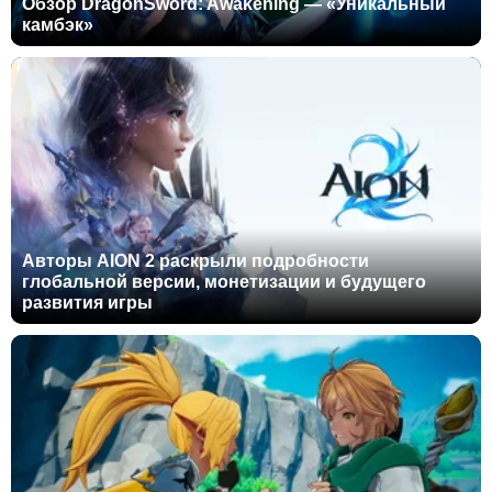
Обзор DragonSword: Awakening — «Уникальный
камбэк»
Авторы AION 2 раскрыли подробности
глобальной версии, монетизации и будущего
развития игры