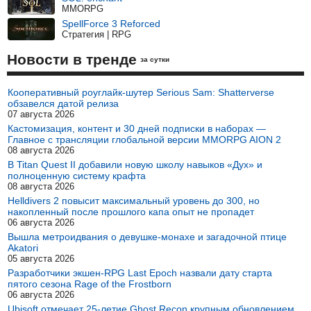
MMORPG
SpellForce 3 Reforced
Стратегия | RPG
Новости в тренде
за сутки
Кооперативный роуглайк-шутер Serious Sam: Shatterverse
обзавелся датой релиза
07 августа 2026
Кастомизация, контент и 30 дней подписки в наборах —
Главное с трансляции глобальной версии MMORPG AION 2
08 августа 2026
В Titan Quest II добавили новую школу навыков «Дух» и
полноценную систему крафта
08 августа 2026
Helldivers 2 повысит максимальный уровень до 300, но
накопленный после прошлого капа опыт не пропадет
06 августа 2026
Вышла метроидвания о девушке-монахе и загадочной птице
Akatori
05 августа 2026
Разработчики экшен-RPG Last Epoch назвали дату старта
пятого сезона Rage of the Frostborn
06 августа 2026
Ubisoft отмечает 25-летие Ghost Recon крупным обновлением