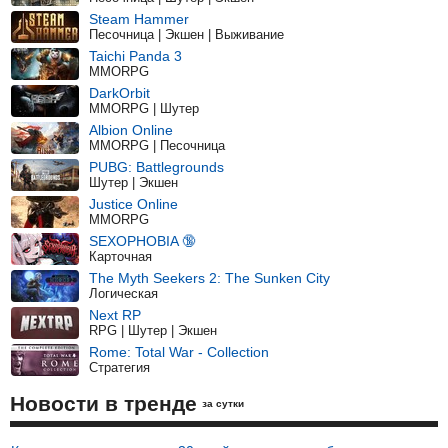
Steam Hammer
Песочница | Экшен | Выживание
Taichi Panda 3
MMORPG
DarkOrbit
MMORPG | Шутер
Albion Online
MMORPG | Песочница
PUBG: Battlegrounds
Шутер | Экшен
Justice Online
MMORPG
SEXOPHOBIA 🔞
Карточная
The Myth Seekers 2: The Sunken City
Логическая
Next RP
RPG | Шутер | Экшен
Rome: Total War - Collection
Стратегия
Новости в тренде
за сутки