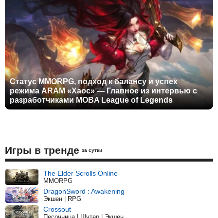
Статус MMORPG, подход к балансу и успех
режима ARAM «Хаос» — Главное из интервью с
разработчиками MOBA League of Legends
Игры в тренде
за сутки
The Elder Scrolls Online
MMORPG
DragonSword : Awakening
Экшен | RPG
Crossout
Песочница | Шутер | Экшен