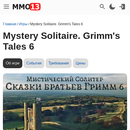
Главная
/
Игры
/
Mystery Solitaire. Grimm's Tales 6
Mystery Solitaire. Grimm's
Tales 6
Об игре
События
Требования
Цены