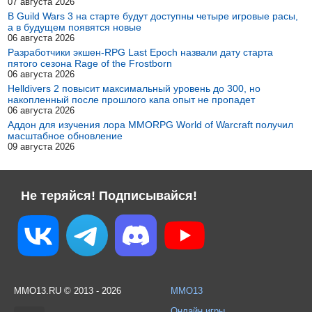
07 августа 2026
В Guild Wars 3 на старте будут доступны четыре игровые расы,
а в будущем появятся новые
06 августа 2026
Разработчики экшен-RPG Last Epoch назвали дату старта
пятого сезона Rage of the Frostborn
06 августа 2026
Helldivers 2 повысит максимальный уровень до 300, но
накопленный после прошлого капа опыт не пропадет
06 августа 2026
Аддон для изучения лора MMORPG World of Warcraft получил
масштабное обновление
09 августа 2026
Не теряйся! Подписывайся!
MMO13.RU © 2013 - 2026
MMO13
Онлайн игры