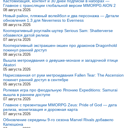
Кастомизация, контент и 30 дней подписки в наборах —
Главное с трансляции глобальной версии MMORPG AION 2
08 августа 2026
Новый район, пляжный волейбол и два персонажа — Детали
обновления 1.3 для Neverness to Everness
08 августа 2026
Кооперативный роуглайк-шутер Serious Sam: Shatterverse
обзавелся датой релиза
07 августа 2026
Кооперативный экстракшен-экшен про драконов Dragonhold
покинул ранний доступ
08 августа 2026
Вышла метроидвания о девушке-монахе и загадочной птице
Akatori
05 августа 2026
Нарисованная от руки метроидвания Fallen Tear: The Ascension
покинет ранний доступ в сентябре
05 августа 2026
Ролевая игра про феодальную Японию Expeditions: Samurai
вышла в раннем доступе
07 августа 2026
Главное с презентации MMORPG Zeus: Pride of God — дата
релиза, монетизация и дорожная карта
07 августа 2026
Обновление середины 9-го сезона Marvel Rivals добавило
Капюшона