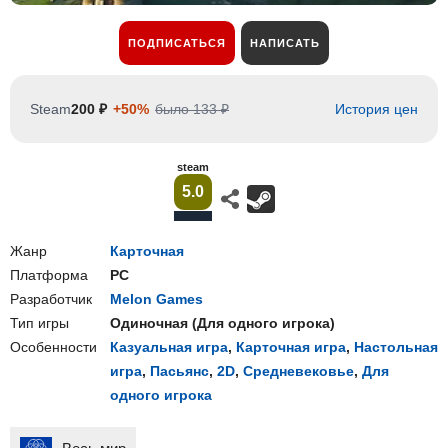
ПОДПИСАТЬСЯ
НАПИСАТЬ
Steam
200 ₽
+50%
было 133 ₽
История цен
steam
5.0
Жанр
Карточная
Платформа
PC
Разработчик
Melon Games
Тип игры
Одиночная
(
Для одного игрока
)
Особенности
Казуальная игра
,
Карточная игра
,
Настольная
игра
,
Пасьянс
,
2D
,
Средневековье
,
Для
одного игрока