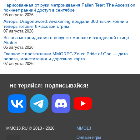
Нарисованная от руки метроидвания Fallen Tear: The Ascension
покинет ранний доступ в сентябре
05 августа 2026
Авторы DragonSword: Awakening продали 300 тысяч копий и
теперь готовят 8-часовой стрим
07 августа 2026
Вышла метроидвания о девушке-монахе и загадочной птице
Akatori
05 августа 2026
Главное с презентации MMORPG Zeus: Pride of God — дата
релиза, монетизация и дорожная карта
07 августа 2026
Не теряйся! Подписывайся!
MMO13.RU © 2013 - 2026
MMO13
Онлайн игры