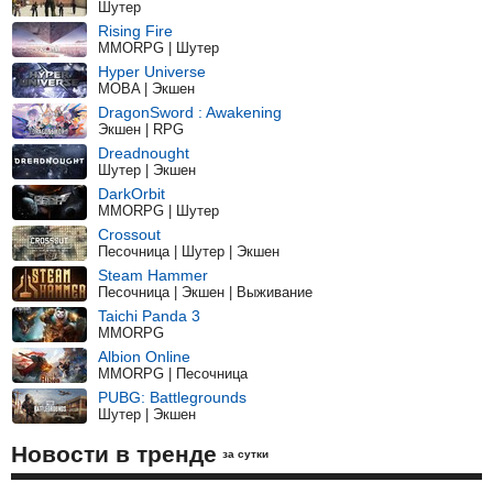
Шутер
Rising Fire
MMORPG | Шутер
Hyper Universe
MOBA | Экшен
DragonSword : Awakening
Экшен | RPG
Dreadnought
Шутер | Экшен
DarkOrbit
MMORPG | Шутер
Crossout
Песочница | Шутер | Экшен
Steam Hammer
Песочница | Экшен | Выживание
Taichi Panda 3
MMORPG
Albion Online
MMORPG | Песочница
PUBG: Battlegrounds
Шутер | Экшен
Новости в тренде
за сутки