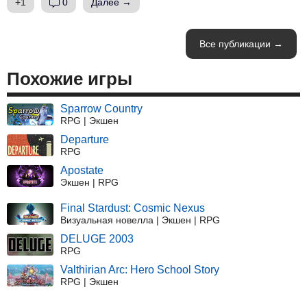
+1
0
Далее →
Все публикации →
Похожие игры
Sparrow Country
RPG | Экшен
Departure
RPG
Apostate
Экшен | RPG
Final Stardust: Cosmic Nexus
Визуальная новелла | Экшен | RPG
DELUGE 2003
RPG
Valthirian Arc: Hero School Story
RPG | Экшен