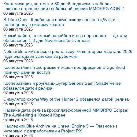
Кастомизация, контент и 30 дней подписки в наборах —
Главное с трансляции глобальной версии MMORPG AION 2
08 августа 2026
В Titan Quest II добавили новую школу навыков «Дух» и
полноценную систему крафта
08 августа 2026
Новый район, пляжный волейбол и два персонажа — Детали
обновления 1.3 для Neverness to Everness
08 августа 2026
Netmarble отчиталась о росте выручки во втором квартале 2026
года благодаря успехам за рубежом
05 августа 2026
Кооперативный экстракшен-экшен про драконов Dragonhold
покинул ранний доступ
08 августа 2026
Кооперативный роуглайк-шутер Serious Sam: Shatterverse
обзавелся датой релиза
07 августа 2026
Симулятор охоты Way of the Hunter 2 обзавелся датой релиза
08 августа 2026
Названа дата релиза кроссплатформенной MMORPG Eclipse:
The Awakening в Южной Корее
07 августа 2026
Наследник Blue Archive на Unreal Engine 5 — Главное из
интервью с разработчиками Project RX
07 августа 2026