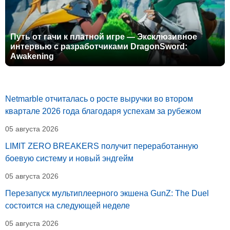
Путь от гачи к платной игре — Эксклюзивное
интервью с разработчиками DragonSword:
Awakening
Netmarble отчиталась о росте выручки во втором
квартале 2026 года благодаря успехам за рубежом
05 августа 2026
LIMIT ZERO BREAKERS получит переработанную
боевую систему и новый эндгейм
05 августа 2026
Перезапуск мультиплеерного экшена GunZ: The Duel
состоится на следующей неделе
05 августа 2026