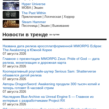
Hyper Universe
MOBA | Экшен
The Past Within
Приключения | Логическая | Хоррор
Steam Hammer
Песочница | Экшен | Выживание
Новости в тренде
за сутки
Названа дата релиза кроссплатформенной MMORPG Eclipse:
The Awakening в Южной Корее
07 августа 2026
Главное с презентации MMORPG Zeus: Pride of God — дата
релиза, монетизация и дорожная карта
07 августа 2026
Кооперативный роуглайк-шутер Serious Sam: Shatterverse
обзавелся датой релиза
07 августа 2026
Авторы DragonSword: Awakening продали 300 тысяч копий и
теперь готовят 8-часовой стрим
07 августа 2026
Наследник Blue Archive на Unreal Engine 5 — Главное из
интервью с разработчиками Project RX
07 августа 2026