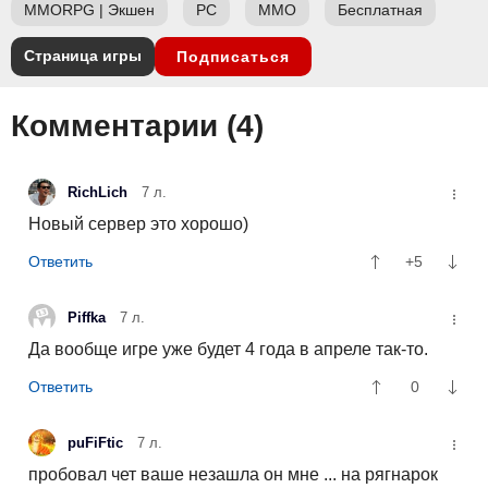
MMORPG
|
Экшен
PC
ММО
Бесплатная
Страница игры
Подписаться
Комментарии (
4
)
RichLich
7 л.
Новый сервер это хорошо)
+5
Piffka
7 л.
Да вообще игре уже будет 4 года в апреле так-то.
0
puFiFtic
7 л.
пробовал чет ваше незашла он мне ... на рягнарок