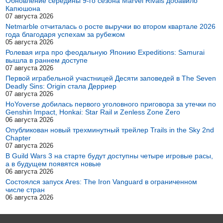
Обновление середины 9-го сезона Marvel Rivals добавило
Капюшона
07 августа 2026
Netmarble отчиталась о росте выручки во втором квартале 2026
года благодаря успехам за рубежом
05 августа 2026
Ролевая игра про феодальную Японию Expeditions: Samurai
вышла в раннем доступе
07 августа 2026
Первой играбельной участницей Десяти заповедей в The Seven
Deadly Sins: Origin стала Дерриер
07 августа 2026
HoYoverse добилась первого уголовного приговора за утечки по
Genshin Impact, Honkai: Star Rail и Zenless Zone Zero
06 августа 2026
Опубликован новый трехминутный трейлер Trails in the Sky 2nd
Chapter
07 августа 2026
В Guild Wars 3 на старте будут доступны четыре игровые расы,
а в будущем появятся новые
06 августа 2026
Состоялся запуск Ares: The Iron Vanguard в ограниченном
числе стран
06 августа 2026