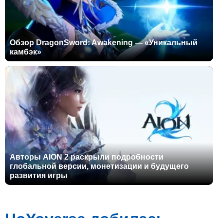
Обзор DragonSword: Awakening — «Уникальный
камбэк»
Авторы AION 2 раскрыли подробности
глобальной версии, монетизации и будущего
развития игры