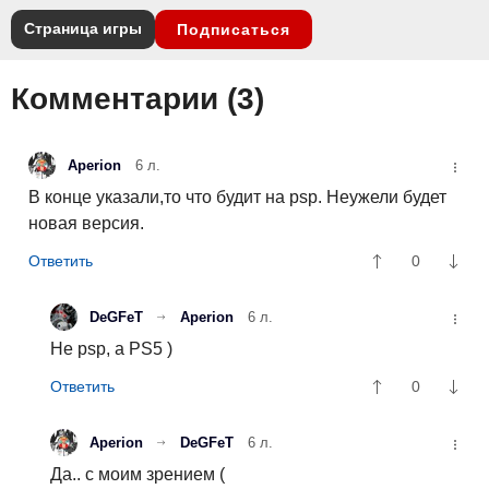
Страница игры
Подписаться
Комментарии (
3
)
Aperion
6 л.
В конце указали,то что будит на psp. Неужели будет
новая версия.
0
DeGFeT
Aperion
6 л.
Не psp, а PS5 )
0
Aperion
DeGFeT
6 л.
Да.. с моим зрением (