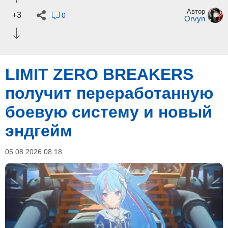
Автор
+3
0
Orvyn
LIMIT ZERO BREAKERS
получит переработанную
боевую систему и новый
эндгейм
05.08.2026 08:18