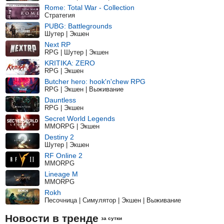
Rome: Total War - Collection
Стратегия
PUBG: Battlegrounds
Шутер | Экшен
Next RP
RPG | Шутер | Экшен
KRITIKA: ZERO
RPG | Экшен
Butcher hero: hook'n'chew RPG
RPG | Экшен | Выживание
Dauntless
RPG | Экшен
Secret World Legends
MMORPG | Экшен
Destiny 2
Шутер | Экшен
RF Online 2
MMORPG
Lineage M
MMORPG
Rokh
Песочница | Симулятор | Экшен | Выживание
Новости в тренде
за сутки