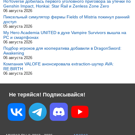
HoYoverse добилась первого уголовного приговора за утечки по
Genshin Impact, Honkai: Star Rail и Zenless Zone Zero
06 августа 2026
Пиксельный симулятор фермы Fields of Mistria покинул ранний
доступ
05 августа 2026
My Hero Academia UNITED в духе Vampire Survivors вышла на
PC и смартфонах
06 августа 2026
Подбор игроков для кооператива добавили в DragonSword:
Awakening
06 августа 2026
Компания VALOFE анонсировала extraction-шутер AVA:
RE:BIRTH
06 августа 2026
Не теряйся! Подписывайся!