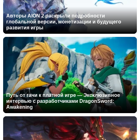
Авторы AION 2 раскрыли подробности
глобальной версии, монетизации и будущего
развития игры
Путь от гачи к платной игре — Эксклюзивное
интервью с разработчиками DragonSword:
Awakening