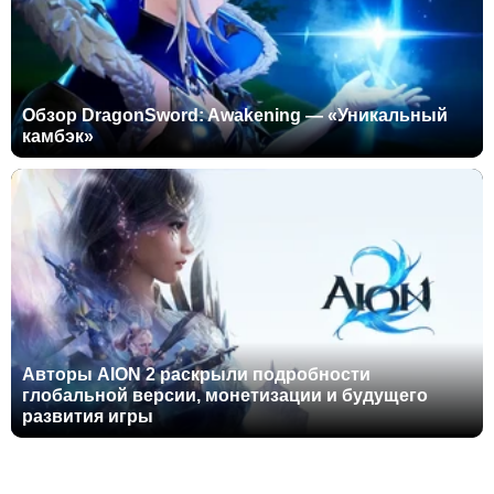
Обзор DragonSword: Awakening — «Уникальный
камбэк»
Авторы AION 2 раскрыли подробности
глобальной версии, монетизации и будущего
развития игры