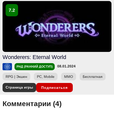
7.2
Wonderers: Eternal World
08.01.2024
РНД (РАННИЙ ДОСТУП)
RPG
|
Экшен
PC, Mobile
ММО
Бесплатная
Страница игры
Подписаться
Комментарии (
4
)