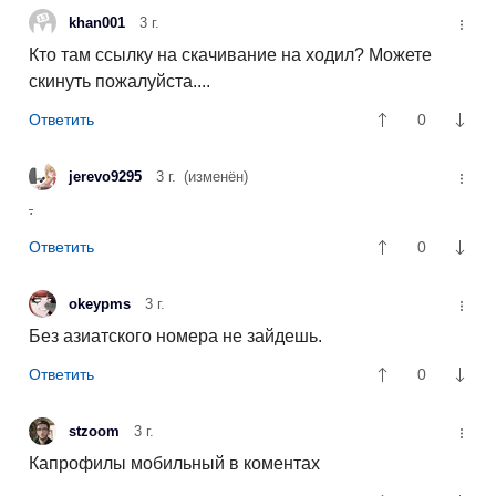
khan001
3 г.
Кто там ссылку на скачивание на ходил? Можете
скинуть пожалуйста....
0
jerevo9295
3 г.
(изменён)
.
0
okeypms
3 г.
Без азиатского номера не зайдешь.
0
stzoom
3 г.
Капрофилы мобильный в коментах