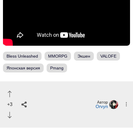
Bless Unleashed
MMORPG
Экшен
VALOFE
Японская версия
Pmang
Автор
+3
Orvyn