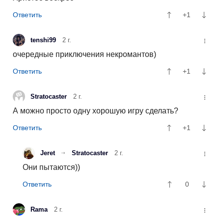
+1
tenshi99
2 г.
очередные приключения некромантов)
+1
Stratocaster
2 г.
А можно просто одну хорошую игру сделать?
+1
Jeret
Stratocaster
2 г.
Они пытаются))
0
Rama
2 г.