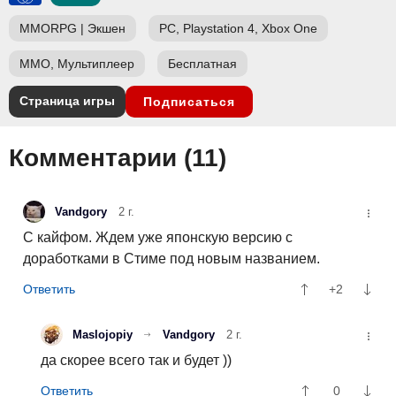
MMORPG
|
Экшен
PC, Playstation 4, Xbox One
ММО, Мультиплеер
Бесплатная
Страница игры
Подписаться
Комментарии (
11
)
Vandgory
2 г.
С кайфом. Ждем уже японскую версию с
доработками в Стиме под новым названием.
+2
Maslojopiy
Vandgory
2 г.
да скорее всего так и будет ))
0