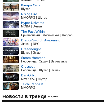
Файтинг | Экшен
Контра Сити
Шутер
Rising Fire
MMORPG | Шутер
Hyper Universe
MOBA | Экшен
The Past Within
Приключения | Логическая | Хоррор
DragonSword : Awakening
Экшен | RPG
Dreadnought
Шутер | Экшен
Steam Hammer
Песочница | Экшен | Выживание
Crossout
Песочница | Шутер | Экшен
DarkOrbit
MMORPG | Шутер
Taichi Panda 3
MMORPG
Новости в тренде
за сутки