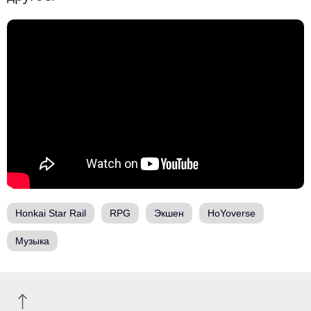
Honkai Star Rail
RPG
Экшен
HoYoverse
Музыка