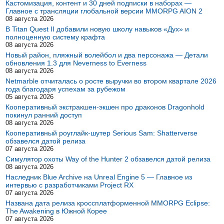
Кастомизация, контент и 30 дней подписки в наборах —
Главное с трансляции глобальной версии MMORPG AION 2
08 августа 2026
В Titan Quest II добавили новую школу навыков «Дух» и
полноценную систему крафта
08 августа 2026
Новый район, пляжный волейбол и два персонажа — Детали
обновления 1.3 для Neverness to Everness
08 августа 2026
Netmarble отчиталась о росте выручки во втором квартале 2026
года благодаря успехам за рубежом
05 августа 2026
Кооперативный экстракшен-экшен про драконов Dragonhold
покинул ранний доступ
08 августа 2026
Кооперативный роуглайк-шутер Serious Sam: Shatterverse
обзавелся датой релиза
07 августа 2026
Симулятор охоты Way of the Hunter 2 обзавелся датой релиза
08 августа 2026
Наследник Blue Archive на Unreal Engine 5 — Главное из
интервью с разработчиками Project RX
07 августа 2026
Названа дата релиза кроссплатформенной MMORPG Eclipse:
The Awakening в Южной Корее
07 августа 2026