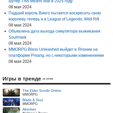
шутер This Means War в 2025 году
08 мая 2024
Падший король Виего пытается воскресить свою
королеву теперь и в League of Legends: Wild Rift
08 мая 2024
Объявлена дата выхода симулятора выживания
Soulmask
08 мая 2024
MMORPG Bless Unleashed выйдет в Японии на
платформе Pmang, но с некоторыми изменениями
08 мая 2024
Игры в тренде
за сутки
The Elder Scrolls Online
MMORPG
Blade & Soul
MMORPG
Absolver