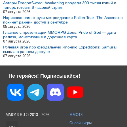
Авторы DragonSword: Awakening продали 300 тысяч копий и
теперь готовят 8-часовой стрим
07 августа 2026
Нарисованная от руки метроидвания Fallen Tear: The Ascension
покинет ранний доступ в сентябре
05 августа 2026
Главное с презентации MMORPG Zeus: Pride of God — дата
релиза, монетизация и дорожная карта
07 августа 2026
Ролевая игра про феодальную Японию Expeditions: Samurai
вышла в раннем доступе
07 августа 2026
Не теряйся! Подписывайся!
MMO13.RU © 2013 - 2026
MMO13
Онлайн игры