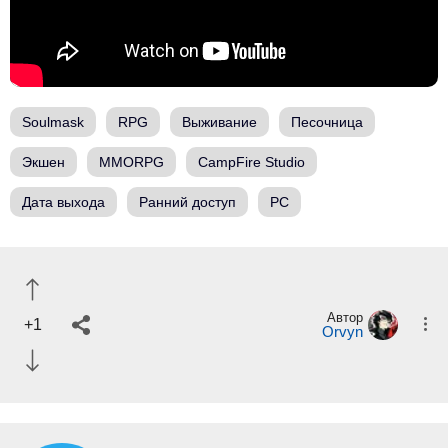
Soulmask
RPG
Выживание
Песочница
Экшен
MMORPG
CampFire Studio
Дата выхода
Ранний доступ
PC
Автор
+1
Orvyn