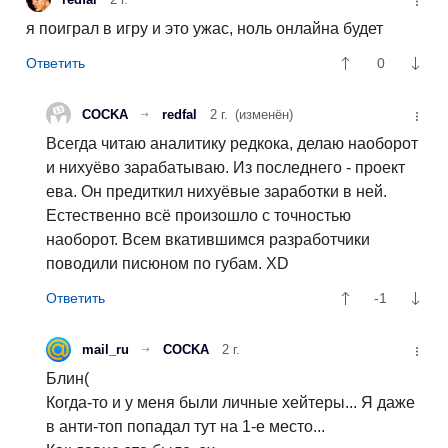
я поиграл в игру и это ужас, ноль онлайна будет
0
COCKA
redfal
2 г.
(изменён)
Всегда читаю аналитику редкока, делаю наоборот
и нихуёво зарабатываю. Из последнего - проект
ева. Он предиткил нихуёвые заработки в ней.
Естественно всё произошло с точностью
наоборот. Всем вкатившимся разработчики
поводили писюном по губам. XD
-1
mail_ru
COCKA
2 г.
Блин(
Когда-то и у меня были личные хейтеры... Я даже
в анти-топ попадал тут на 1-е место...