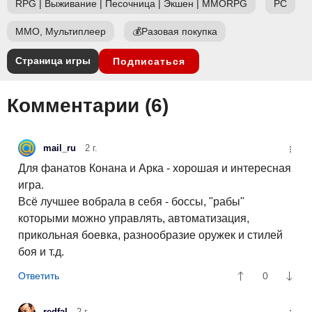
RPG
|
Выживание
|
Песочница
|
Экшен
|
MMORPG
PC
ММО, Мультиплеер
💰
Разовая покупка
Страница игры
Подписаться
Комментарии (
6
)
mail_ru
2 г.
Для фанатов Конана и Арка - хорошая и интересная
игра.
Всё лучшее вобрала в себя - боссы, "рабы"
которыми можно управлять, автоматизация,
прикольная боевка, разнообразие оружек и стилей
боя и т.д.
0
redfal
2 г.