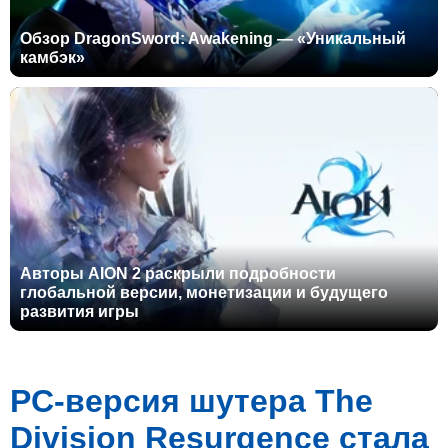
Обзор DragonSword: Awakening — «Уникальный
камбэк»
Авторы AION 2 раскрыли подробности
глобальной версии, монетизации и будущего
развития игры
PC-версия шутера The
Division Resurgence стала