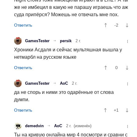
же не имбецил в какую не парашу играешь что аж
суда припёрся? Можешь не отвечать мне пох.
-2
GamesTester
persik
2 г.
Хроники Асдаля и сейчас мультяшная вышла у
нетмарбл на русском языке
0
GamesTester
АоС
2 г.
да не спорь и ними это одарённые от слова
думпи.
+1
demedvin
АоС
2 г.
(изменён)
Ты на кривую онлайна мир 4 посмотри и сравни с