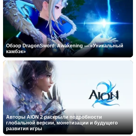
Обзор DragonSword: Awakening — «Уникальный
камбэк»
Авторы AION 2 раскрыли подробности
глобальной версии, монетизации и будущего
развития игры