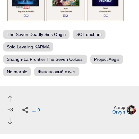
The Seven Deadly Sins Origin
SOL enchant
Solo Leveling KARMA
Shangri-La Frontier The Seven Colossi
Project Aegis
Netmarble
Финансовый отчет
Автор
+3
0
Orvyn