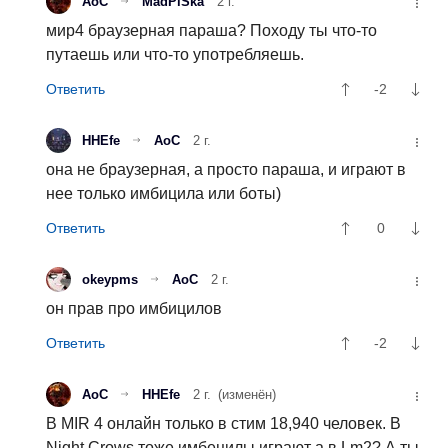
АоС
MadPiSka
2 г.
мир4 браузерная параша? Походу ты что-то
путаешь или что-то употребляешь.
-2
HHEfe
АоС
2 г.
она не браузерная, а просто параша, и играют в
нее только имбицила или боты)
0
okeypms
АоС
2 г.
он прав про имбицилов
-2
АоС
HHEfe
2 г.
(изменён)
В MIR 4 онлайн только в стим 18,940 человек. В
Night Crows тоже имбецилы играют а в Lm2? А ты