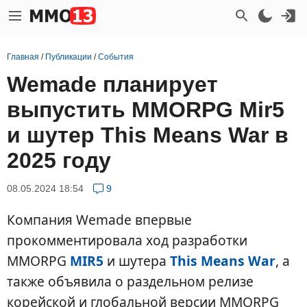
Главная
/
Публикации
/
События
Wemade планирует
выпустить MMORPG Mir5
и шутер This Means War в
2025 году
08.05.2024 18:54
9
Компания Wemade впервые
прокомментировала ход разработки
MMORPG
MIR5
и шутера
This Means War
, а
также объявила о раздельном релизе
корейской и глобальной версии MMORPG