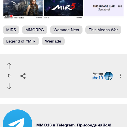
MIR5
MMORPG
Wemade Next
This Means War
Legend of YMIR
Wemade
Автор
0
shd13
MMO13 в Telegram. Присоединяйся!