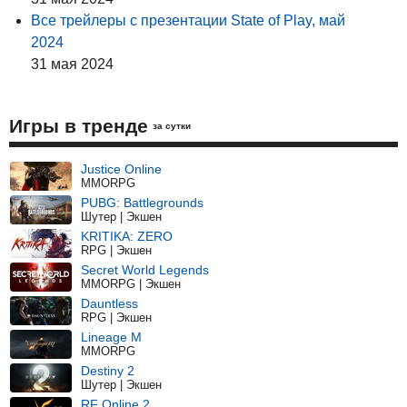
Все трейлеры с презентации State of Play, май
2024
31 мая 2024
Игры в тренде
за сутки
Justice Online
MMORPG
PUBG: Battlegrounds
Шутер | Экшен
KRITIKA: ZERO
RPG | Экшен
Secret World Legends
MMORPG | Экшен
Dauntless
RPG | Экшен
Lineage M
MMORPG
Destiny 2
Шутер | Экшен
RF Online 2