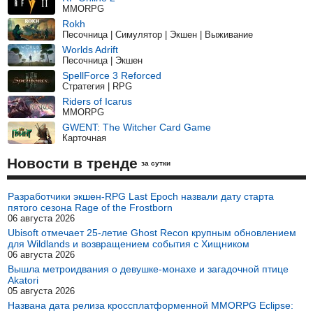
MMORPG
Rokh
Песочница | Симулятор | Экшен | Выживание
Worlds Adrift
Песочница | Экшен
SpellForce 3 Reforced
Стратегия | RPG
Riders of Icarus
MMORPG
GWENT: The Witcher Card Game
Карточная
Новости в тренде
за сутки
Разработчики экшен-RPG Last Epoch назвали дату старта
пятого сезона Rage of the Frostborn
06 августа 2026
Ubisoft отмечает 25-летие Ghost Recon крупным обновлением
для Wildlands и возвращением события с Хищником
06 августа 2026
Вышла метроидвания о девушке-монахе и загадочной птице
Akatori
05 августа 2026
Названа дата релиза кроссплатформенной MMORPG Eclipse: