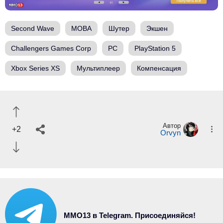
Second Wave
MOBA
Шутер
Экшен
Challengers Games Corp
PC
PlayStation 5
Xbox Series XS
Мультиплеер
Компенсация
Автор
+2
Orvyn
MMO13 в Telegram. Присоединяйся!