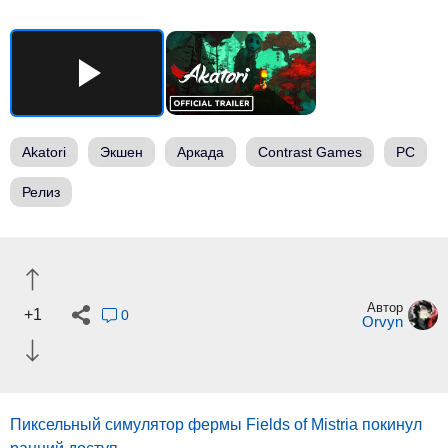
Akatori
Экшен
Аркада
Contrast Games
PC
Релиз
Автор
+1
0
Orvyn
Пиксельный симулятор фермы Fields of Mistria покинул