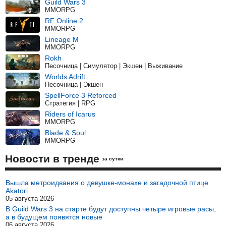
Guild Wars 3
MMORPG
RF Online 2
MMORPG
Lineage M
MMORPG
Rokh
Песочница | Симулятор | Экшен | Выживание
Worlds Adrift
Песочница | Экшен
SpellForce 3 Reforced
Стратегия | RPG
Riders of Icarus
MMORPG
Blade & Soul
MMORPG
Новости в тренде
за сутки
Вышла метроидвания о девушке-монахе и загадочной птице
Akatori
05 августа 2026
В Guild Wars 3 на старте будут доступны четыре игровые расы,
а в будущем появятся новые
06 августа 2026