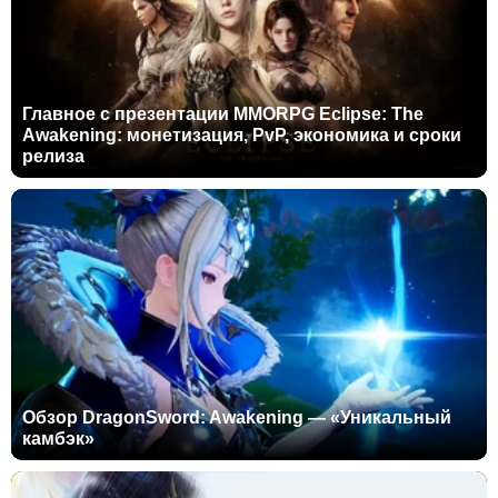
Главное с презентации MMORPG Eclipse: The
Awakening: монетизация, PvP, экономика и сроки
релиза
Обзор DragonSword: Awakening — «Уникальный
камбэк»