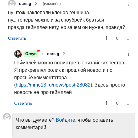
darsig
2 г.
(изменён)
ну чтож наклепали клонов геншина..
ну... теперь можно и за сноубрейк браться
правда геймплея нету, но зачем он нужен, правда?
0
Orvyn
darsig
2 г.
Геймплей можно посмотреть с китайских тестов.
Я прикреплял ролик к прошлой новости по
просьбе комментатора
(
https://mmo13.ru/news/post-28082
). Здесь просто
новость не про геймплей
0
Что вы думаете?
Войдите
, чтобы оставить
комментарий