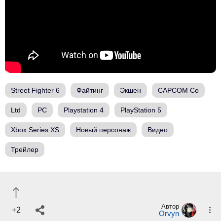
Street Fighter 6
Файтинг
Экшен
CAPCOM Co
Ltd
PC
Playstation 4
PlayStation 5
Xbox Series XS
Новый персонаж
Видео
Трейлер
Автор
+2
Orvyn