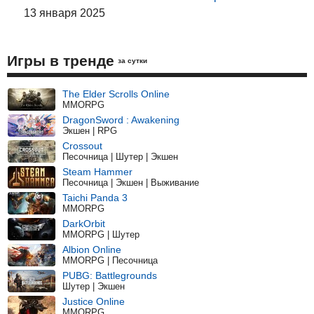
13 января 2025
Игры в тренде
за сутки
The Elder Scrolls Online
MMORPG
DragonSword : Awakening
Экшен | RPG
Crossout
Песочница | Шутер | Экшен
Steam Hammer
Песочница | Экшен | Выживание
Taichi Panda 3
MMORPG
DarkOrbit
MMORPG | Шутер
Albion Online
MMORPG | Песочница
PUBG: Battlegrounds
Шутер | Экшен
Justice Online
MMORPG