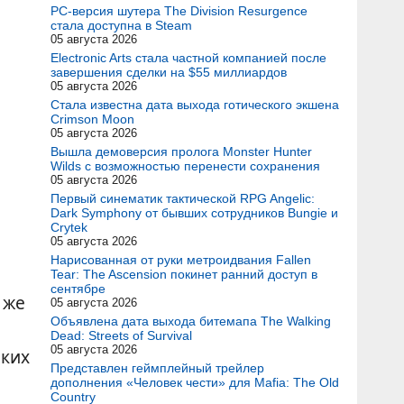
PC-версия шутера The Division Resurgence
стала доступна в Steam
05 августа 2026
Electronic Arts стала частной компанией после
завершения сделки на $55 миллиардов
05 августа 2026
Стала известна дата выхода готического экшена
Crimson Moon
05 августа 2026
Вышла демоверсия пролога Monster Hunter
Wilds с возможностью перенести сохранения
05 августа 2026
Первый синематик тактической RPG Angelic:
Dark Symphony от бывших сотрудников Bungie и
Crytek
05 августа 2026
Нарисованная от руки метроидвания Fallen
Tear: The Ascension покинет ранний доступ в
сентябре
 же
05 августа 2026
Объявлена дата выхода битемапа The Walking
Dead: Streets of Survival
05 августа 2026
аких
Представлен геймплейный трейлер
дополнения «Человек чести» для Mafia: The Old
Country