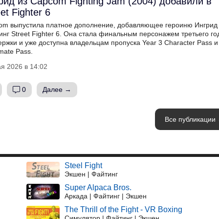
рид из Capcom Fighting Jam (2004) добавили в
et Fighter 6
om выпустила платное дополнение, добавляющее героиню Ингрид
нг Street Fighter 6. Она стала финальным персонажем третьего го
ржки и уже доступна владельцам пропуска Year 3 Character Pass и
imate Pass.
я 2026 в 14:02
0
Далее →
Все публикации
Steel Fight
Экшен | Файтинг
Super Alpaca Bros.
Аркада | Файтинг | Экшен
The Thrill of the Fight - VR Boxing
Симулятор | Файтинг | Экшен