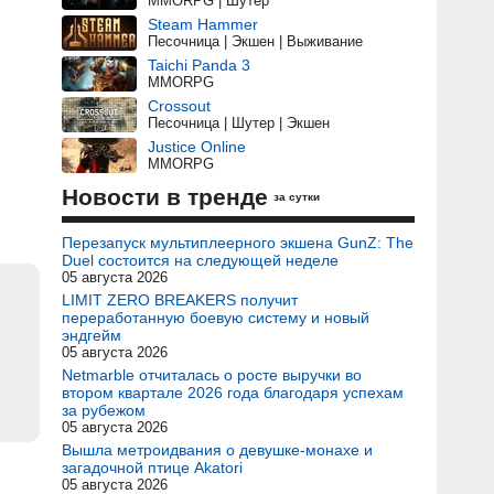
MMORPG | Шутер
Steam Hammer
Песочница | Экшен | Выживание
Taichi Panda 3
MMORPG
Crossout
Песочница | Шутер | Экшен
Justice Online
MMORPG
Новости в тренде
за сутки
Перезапуск мультиплеерного экшена GunZ: The
Duel состоится на следующей неделе
05 августа 2026
LIMIT ZERO BREAKERS получит
переработанную боевую систему и новый
эндгейм
05 августа 2026
Netmarble отчиталась о росте выручки во
втором квартале 2026 года благодаря успехам
за рубежом
05 августа 2026
Вышла метроидвания о девушке-монахе и
загадочной птице Akatori
05 августа 2026