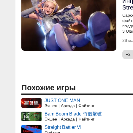
Инг
Stre
Capc
файти
подде
3 Ult
28 ма
+2
Похожие игры
JUST ONE MAN
Экшен | Аркада | Файтинг
Bam Boom Blade 竹個擊破
Экшен | Аркада | Файтинг
Straight Battler VI
Файтинг