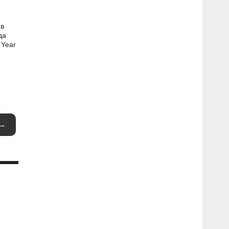
 в
да
 Year
 →