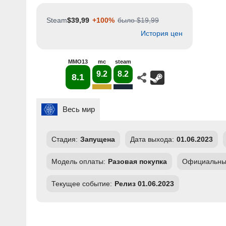
Steam
$39,99
+100%
было $19,99
История цен
MMO13
mc
steam
9.2
8.2
8.1
Весь мир
Стадия:
Запущена
Дата выхода:
01.06.2023
Модель оплаты:
Разовая покупка
Официальный
Текущее событие:
Релиз 01.06.2023