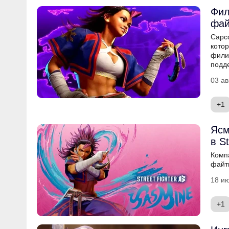
Фил
фай
Capco
кото
фили
подд
03 ав
+1
Ясм
в St
Комп
файти
18 ию
+1