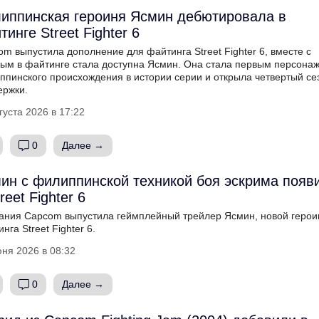
иппинская героиня Ясмин дебютировала в
тинге Street Fighter 6
m выпустила дополнение для файтинга Street Fighter 6, вместе с
рым в файтинге стала доступна Ясмин. Она стала первым персона
ппинского происхождения в истории серии и открыла четвертый се
ержки.
густа 2026 в 17:22
0
Далее →
ин с филиппинской техникой боя эскрима появ
reet Fighter 6
ания Capcom выпустила геймплейный трейлер Ясмин, новой герои
нга Street Fighter 6.
ня 2026 в 08:32
0
Далее →