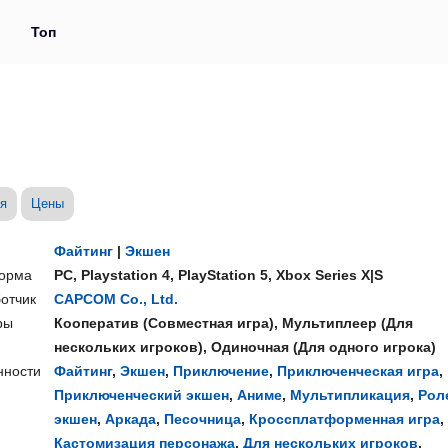
и
Топ
я
Цены
Файтинг
|
Экшен
орма
PC
,
Playstation 4
,
PlayStation 5
,
Xbox Series X|S
отчик
CAPCOM Co., Ltd.
ры
Кооператив
(
Совместная игра
),
Мультиплеер
(
Для
нескольких игроков
),
Одиночная
(
Для одного игрока
)
нности
Файтинг
,
Экшен
,
Приключение
,
Приключенческая игра
,
Приключенческий экшен
,
Аниме
,
Мультипликация
,
Рол
экшен
,
Аркада
,
Песочница
,
Кроссплатформенная игра
,
Кастомизация персонажа
,
Для нескольких игроков
,