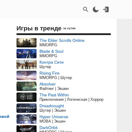
Игры в тренде
за сутки
The Elder Scrolls Online
MMORPG
Blade & Soul
MMORPG
Контра Сити
Шутер
Rising Fire
MMORPG | Шутер
Absolver
Файтинг | Экшен
The Past Within
Приключения | Логическая | Хоррор
Dreadnought
Шутер | Экшен
евой
Hyper Universe
MOBA | Экшен
DarkOrbit