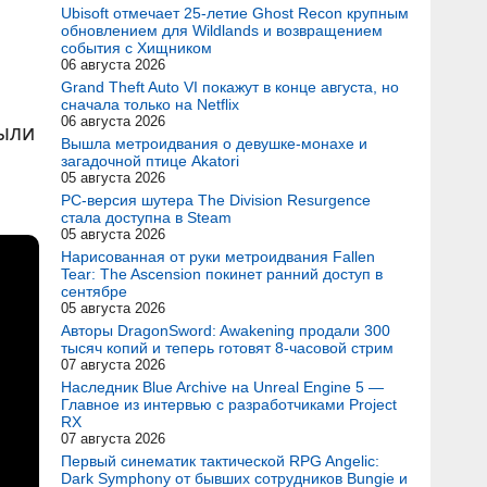
Ubisoft отмечает 25-летие Ghost Recon крупным
обновлением для Wildlands и возвращением
события с Хищником
06 августа 2026
Grand Theft Auto VI покажут в конце августа, но
сначала только на Netflix
06 августа 2026
были
Вышла метроидвания о девушке-монахе и
загадочной птице Akatori
05 августа 2026
PC-версия шутера The Division Resurgence
стала доступна в Steam
05 августа 2026
Нарисованная от руки метроидвания Fallen
Tear: The Ascension покинет ранний доступ в
сентябре
05 августа 2026
Авторы DragonSword: Awakening продали 300
тысяч копий и теперь готовят 8-часовой стрим
07 августа 2026
Наследник Blue Archive на Unreal Engine 5 —
Главное из интервью с разработчиками Project
RX
07 августа 2026
Первый синематик тактической RPG Angelic:
Dark Symphony от бывших сотрудников Bungie и