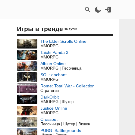
Игры в тренде
за сутки
а
The Elder Scrolls Online
MMORPG
Taichi Panda 3
MMORPG
Albion Online
MMORPG | Песочница
SOL: enchant
MMORPG
Rome: Total War - Collection
Стратегия
DarkOrbit
MMORPG | Шутер
Justice Online
MMORPG
Crossout
Песочница | Шутер | Экшен
PUBG: Battlegrounds