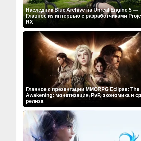
Наследник Blue Archive на Unreal Engine 5 —
Главное из интервью с разработчиками Proje
RX
Главное с презентации MMORPG Eclipse: The
Awakening: монетизация, PvP, экономика и с
релиза