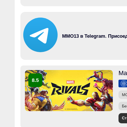
MMO13 в Telegram. Присое
Ma
8.5
M
Бе
Ст