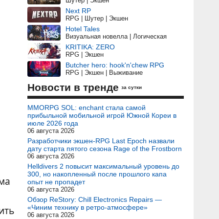
Шутер | Экшен
Next RP
RPG | Шутер | Экшен
Hotel Tales
Визуальная новелла | Логическая
KRITIKA: ZERO
RPG | Экшен
Butcher hero: hook'n'chew RPG
RPG | Экшен | Выживание
Новости в тренде
за сутки
MMORPG SOL: enchant стала самой
прибыльной мобильной игрой Южной Кореи в
июле 2026 года
06 августа 2026
Разработчики экшен-RPG Last Epoch назвали
дату старта пятого сезона Rage of the Frostborn
06 августа 2026
Helldivers 2 повысит максимальный уровень до
300, но накопленный после прошлого капа
мма
опыт не пропадет
06 августа 2026
Обзор ReStory: Chill Electronics Repairs —
«Чиним технику в ретро-атмосфере»
ить
06 августа 2026