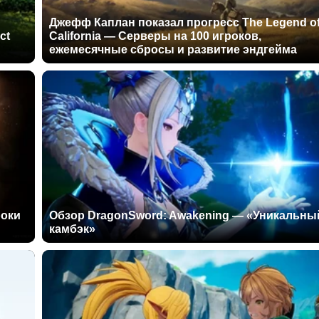
Джефф Каплан показал прогресс The Legend o
ct
California — Серверы на 100 игроков,
ежемесячные сбросы и развитие эндгейма
роки
Обзор DragonSword: Awakening — «Уникальны
камбэк»