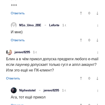
+++
0
M1o_Umo_2BE
Leforte
1 г.
И мне)
0
jerevo9295
1 г.
Блин а в чём прикол допуска предреги любого e-mail
если лаунчер допускает только гугл и аппл аккаунт?
Или это ещё не ПК-клиент?
0
Niphestotel
jerevo9295
1 г.
Ага, тот ещё прикол