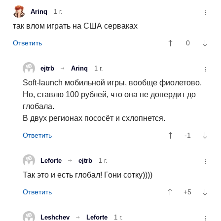
Arinq
1 г.
так влом играть на США серваках
0
ejtrb
Arinq
1 г.
Soft-launch мобильной игры, вообще фиолетово.
Но, ставлю 100 рублей, что она не допердит до
глобала.
В двух регионах пососёт и схлопнется.
-1
Leforte
ejtrb
1 г.
Так это и есть глобал! Гони сотку))))
+5
Leshchev
Leforte
1 г.