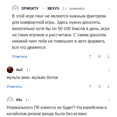
OFWGKTV
NEXVS
1 г.
(изменён)
В этой игре пинг не является важным фактором
для комфортной игры. Здесь нужно донатить,
желательно хотя бы по 50-100 баксов в день, игра
на таких игроков и рассчитана. С таким донатом
никакой пинг тебе не помешает в авто фармить
всё что движется.
0
АоС
1 г.
мульти акки, мульён ботов
0
fi5s
1 г.
Нормального ПК клиента не будет? На корейском и
китайском релизе вроде было без всяких