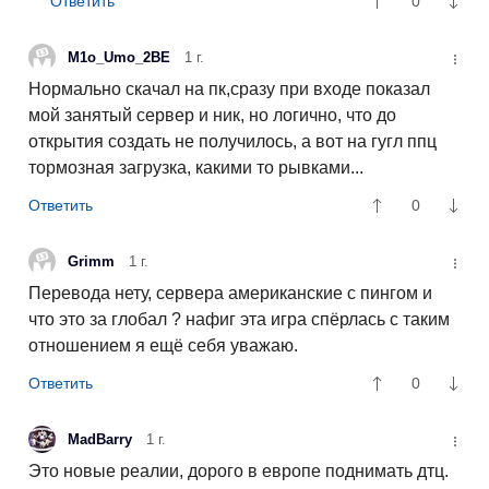
0
M1o_Umo_2BE
1 г.
Нормально скачал на пк,сразу при входе показал
мой занятый сервер и ник, но логично, что до
открытия создать не получилось, а вот на гугл ппц
тормозная загрузка, какими то рывками...
0
Grimm
1 г.
Перевода нету, сервера американские с пингом и
что это за глобал ? нафиг эта игра спёрлась с таким
отношением я ещё себя уважаю.
0
MadBarry
1 г.
Это новые реалии, дорого в европе поднимать дтц.