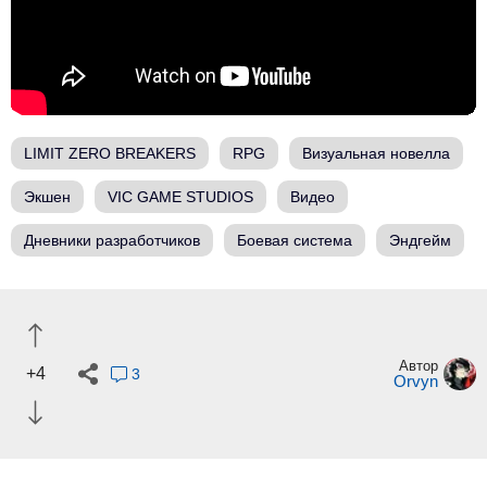
LIMIT ZERO BREAKERS
RPG
Визуальная новелла
Экшен
VIC GAME STUDIOS
Видео
Дневники разработчиков
Боевая система
Эндгейм
Автор
+4
3
Orvyn