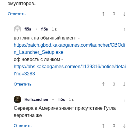
эмуляторов..
0
fi5s
fi5s
1 г.
вот линк на обычный клиент -
https://patch.gbod.kakaogames.com/launcher/GBOdi
n_Launcher_Setup.exe
оф новость с линком -
https://bbs.kakaogames.com/en/1139316/notice/detai
l?id=3283
0
Heilszeichen
fi5s
1 г.
Сервера в Америке значит присутствие Гугла
вероятна же
0