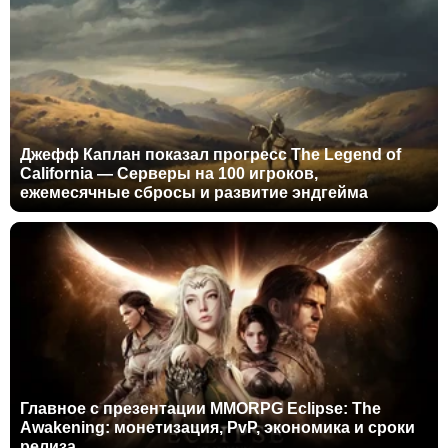
Джефф Каплан показал прогресс The Legend of
California — Серверы на 100 игроков,
ежемесячные сбросы и развитие эндгейма
Главное с презентации MMORPG Eclipse: The
Awakening: монетизация, PvP, экономика и сроки
релиза