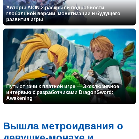
Авторы AION 2 раскрыли подробности
глобальной версии, монетизации и будущего
развития игры
Путь от гачи к платной игре — Эксклюзивное
интервью с разработчиками DragonSword:
Awakening
Вышла метроидвания о
девушке-монахе и