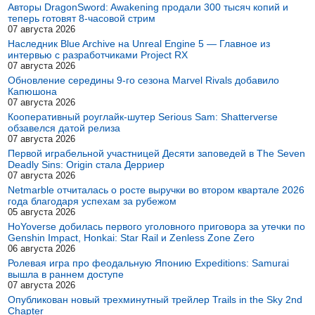
Авторы DragonSword: Awakening продали 300 тысяч копий и
теперь готовят 8-часовой стрим
07 августа 2026
Наследник Blue Archive на Unreal Engine 5 — Главное из
интервью с разработчиками Project RX
07 августа 2026
Обновление середины 9-го сезона Marvel Rivals добавило
Капюшона
07 августа 2026
Кооперативный роуглайк-шутер Serious Sam: Shatterverse
обзавелся датой релиза
07 августа 2026
Первой играбельной участницей Десяти заповедей в The Seven
Deadly Sins: Origin стала Дерриер
07 августа 2026
Netmarble отчиталась о росте выручки во втором квартале 2026
года благодаря успехам за рубежом
05 августа 2026
HoYoverse добилась первого уголовного приговора за утечки по
Genshin Impact, Honkai: Star Rail и Zenless Zone Zero
06 августа 2026
Ролевая игра про феодальную Японию Expeditions: Samurai
вышла в раннем доступе
07 августа 2026
Опубликован новый трехминутный трейлер Trails in the Sky 2nd
Chapter