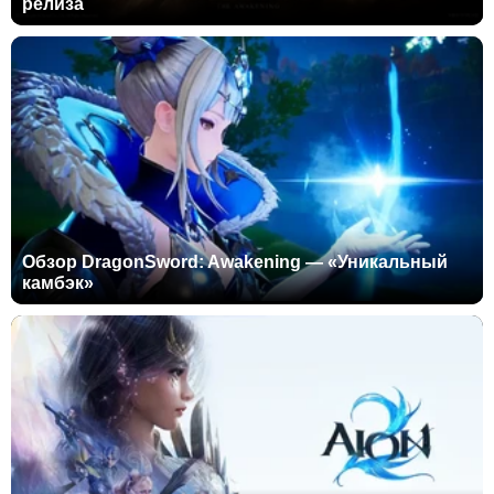
релиза
Обзор DragonSword: Awakening — «Уникальный
камбэк»