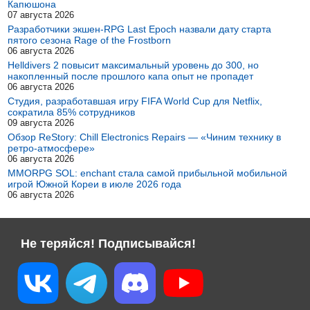
Капюшона
07 августа 2026
Разработчики экшен-RPG Last Epoch назвали дату старта
пятого сезона Rage of the Frostborn
06 августа 2026
Helldivers 2 повысит максимальный уровень до 300, но
накопленный после прошлого капа опыт не пропадет
06 августа 2026
Студия, разработавшая игру FIFA World Cup для Netflix,
сократила 85% сотрудников
09 августа 2026
Обзор ReStory: Chill Electronics Repairs — «Чиним технику в
ретро-атмосфере»
06 августа 2026
MMORPG SOL: enchant стала самой прибыльной мобильной
игрой Южной Кореи в июле 2026 года
06 августа 2026
Не теряйся! Подписывайся!