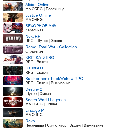
Albion Online
MMORPG | Песочница
Justice Online
MMORPG
SEXOPHOBIA 🔞
Карточная
Next RP
RPG | Шутер | Экшен
Rome: Total War - Collection
Стратегия
KRITIKA: ZERO
RPG | Экшен
Dauntless
RPG | Экшен
Butcher hero: hook'n'chew RPG
RPG | Экшен | Выживание
Destiny 2
Шутер | Экшен
Secret World Legends
MMORPG | Экшен
Lineage M
MMORPG
Rokh
Песочница | Симулятор | Экшен | Выживание