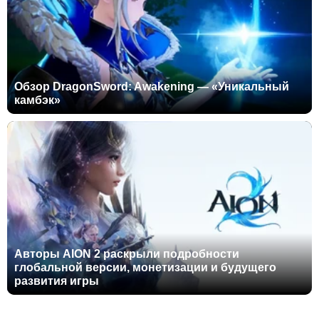
Обзор DragonSword: Awakening — «Уникальный
камбэк»
Авторы AION 2 раскрыли подробности
глобальной версии, монетизации и будущего
развития игры