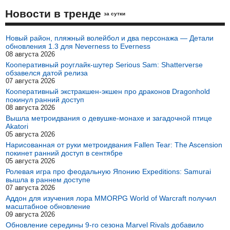
Новости в тренде
за сутки
Новый район, пляжный волейбол и два персонажа — Детали
обновления 1.3 для Neverness to Everness
08 августа 2026
Кооперативный роуглайк-шутер Serious Sam: Shatterverse
обзавелся датой релиза
07 августа 2026
Кооперативный экстракшен-экшен про драконов Dragonhold
покинул ранний доступ
08 августа 2026
Вышла метроидвания о девушке-монахе и загадочной птице
Akatori
05 августа 2026
Нарисованная от руки метроидвания Fallen Tear: The Ascension
покинет ранний доступ в сентябре
05 августа 2026
Ролевая игра про феодальную Японию Expeditions: Samurai
вышла в раннем доступе
07 августа 2026
Аддон для изучения лора MMORPG World of Warcraft получил
масштабное обновление
09 августа 2026
Обновление середины 9-го сезона Marvel Rivals добавило