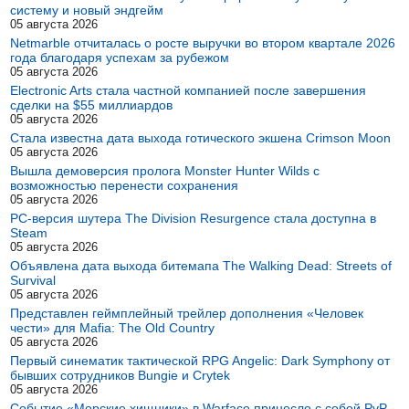
систему и новый эндгейм
05 августа 2026
Netmarble отчиталась о росте выручки во втором квартале 2026
года благодаря успехам за рубежом
05 августа 2026
Electronic Arts стала частной компанией после завершения
сделки на $55 миллиардов
05 августа 2026
Стала известна дата выхода готического экшена Crimson Moon
05 августа 2026
Вышла демоверсия пролога Monster Hunter Wilds с
возможностью перенести сохранения
05 августа 2026
PC-версия шутера The Division Resurgence стала доступна в
Steam
05 августа 2026
Объявлена дата выхода битемапа The Walking Dead: Streets of
Survival
05 августа 2026
Представлен геймплейный трейлер дополнения «Человек
чести» для Mafia: The Old Country
05 августа 2026
Первый синематик тактической RPG Angelic: Dark Symphony от
бывших сотрудников Bungie и Crytek
05 августа 2026
Событие «Морские хищники» в Warface принесло с собой PvP-