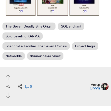
The Seven Deadly Sins Origin
SOL enchant
Solo Leveling KARMA
Shangri-La Frontier The Seven Colossi
Project Aegis
Netmarble
Финансовый отчет
Автор
+3
0
Orvyn