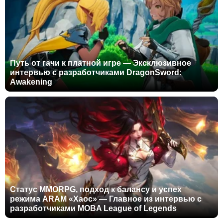
Путь от гачи к платной игре — Эксклюзивное
интервью с разработчиками DragonSword:
Awakening
Статус MMORPG, подход к балансу и успех
режима ARAM «Хаос» — Главное из интервью с
разработчиками MOBA League of Legends