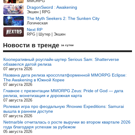
MMORPG
DragonSword : Awakening
Экшен | RPG
The Myth Seekers 2: The Sunken City
Логическая
Next RP
RPG | Шутер | Экшен
Новости в тренде
за сутки
Кооперативный роуглайк-шутер Serious Sam: Shatterverse
обзавелся датой релиза
07 августа 2026
Названа дата релиза кроссплатформенной MMORPG Eclipse:
The Awakening в Южной Корее
07 августа 2026
Главное с презентации MMORPG Zeus: Pride of God — дата
релиза, монетизация и дорожная карта
07 августа 2026
Ролевая игра про феодальную Японию Expeditions: Samurai
вышла в раннем доступе
07 августа 2026
Netmarble отчиталась о росте выручки во втором квартале 2026
года благодаря успехам за рубежом
05 августа 2026