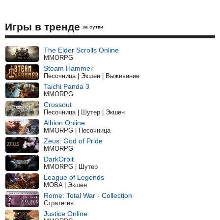
Игры в тренде
за сутки
The Elder Scrolls Online
MMORPG
Steam Hammer
Песочница | Экшен | Выживание
Taichi Panda 3
MMORPG
Crossout
Песочница | Шутер | Экшен
Albion Online
MMORPG | Песочница
Zeus: God of Pride
MMORPG
DarkOrbit
MMORPG | Шутер
League of Legends
MOBA | Экшен
Rome: Total War - Collection
Стратегия
Justice Online