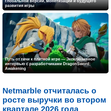
глобальной версии, монетизации и будущего
развития игры
Путь от гачи к платной игре — Эксклюзивное
интервью с разработчиками DragonSword:
Awakening
Netmarble отчиталась о
росте выручки во втором
квартале 2026 года