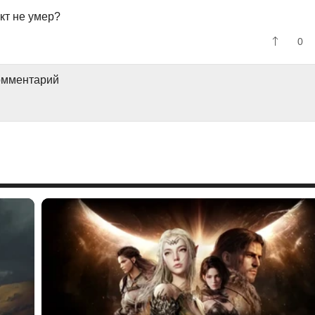
кт не умер?
0
комментарий