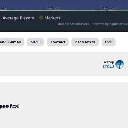
land Games
MMO
Контент
Изометрия
PvP
Автор
shd13
диняйся!