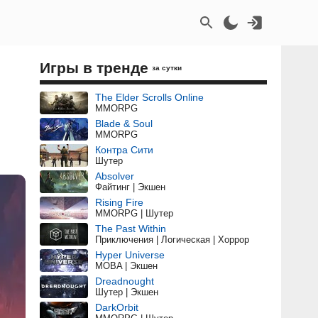
Игры в тренде
за сутки
The Elder Scrolls Online
MMORPG
Blade & Soul
MMORPG
Контра Сити
Шутер
Absolver
Файтинг | Экшен
Rising Fire
MMORPG | Шутер
The Past Within
Приключения | Логическая | Хоррор
Hyper Universe
MOBA | Экшен
Dreadnought
Шутер | Экшен
DarkOrbit