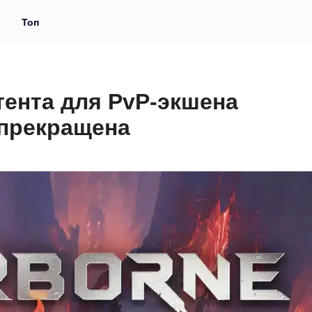
и
Топ
тента для PvP-экшена
 прекращена