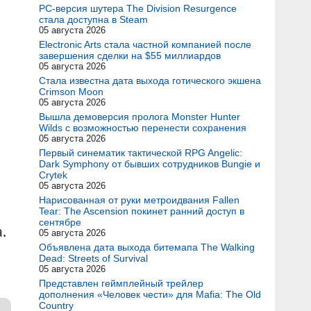
PC-версия шутера The Division Resurgence
стала доступна в Steam
05 августа 2026
Electronic Arts стала частной компанией после
завершения сделки на $55 миллиардов
05 августа 2026
Стала известна дата выхода готического экшена
Crimson Moon
05 августа 2026
Вышла демоверсия пролога Monster Hunter
Wilds с возможностью перенести сохранения
05 августа 2026
Первый синематик тактической RPG Angelic:
Dark Symphony от бывших сотрудников Bungie и
Crytek
05 августа 2026
Нарисованная от руки метроидвания Fallen
Tear: The Ascension покинет ранний доступ в
сентябре
.
05 августа 2026
Объявлена дата выхода битемапа The Walking
Dead: Streets of Survival
05 августа 2026
Представлен геймплейный трейлер
дополнения «Человек чести» для Mafia: The Old
Country