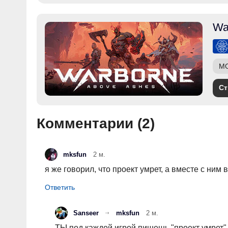
Wa
M
Ст
Комментарии (
2
)
mksfun
2 м.
я же говорил, что проект умрет, а вместе с ним
Sanseer
mksfun
2 м.
ТЫ под каждой игрой пишешь "проект умрет"