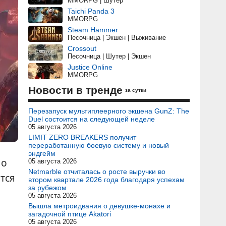
MMORPG | Шутер
Taichi Panda 3
MMORPG
Steam Hammer
Песочница | Экшен | Выживание
Crossout
Песочница | Шутер | Экшен
Justice Online
MMORPG
Новости в тренде
за сутки
Перезапуск мультиплеерного экшена GunZ: The
Duel состоится на следующей неделе
05 августа 2026
LIMIT ZERO BREAKERS получит
переработанную боевую систему и новый
эндгейм
 о
05 августа 2026
Netmarble отчиталась о росте выручки во
тся
втором квартале 2026 года благодаря успехам
за рубежом
05 августа 2026
Вышла метроидвания о девушке-монахе и
загадочной птице Akatori
05 августа 2026