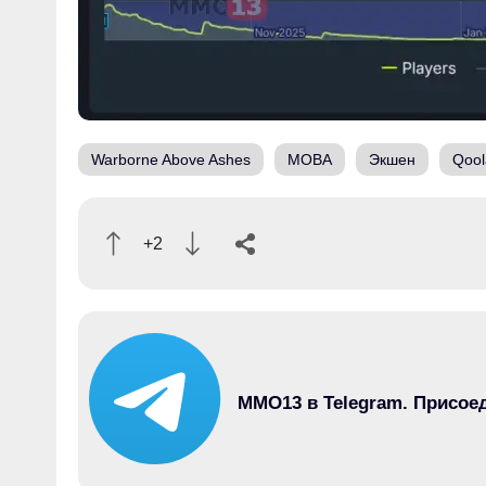
Warborne Above Ashes
MOBA
Экшен
Qoo
+2
MMO13 в Telegram. Присое