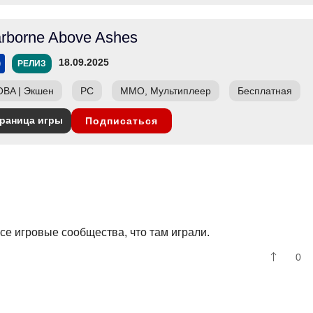
rborne Above Ashes
18.09.2025
РЕЛИЗ
OBA
|
Экшен
PC
ММО, Мультиплеер
Бесплатная
раница игры
Подписаться
 все игровые сообщества, что там играли.
0
.