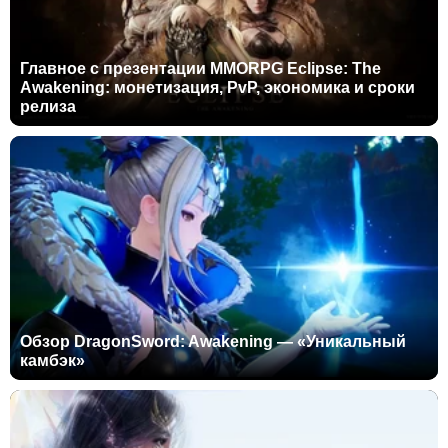
Главное с презентации MMORPG Eclipse: The
Awakening: монетизация, PvP, экономика и сроки
релиза
Обзор DragonSword: Awakening — «Уникальный
камбэк»