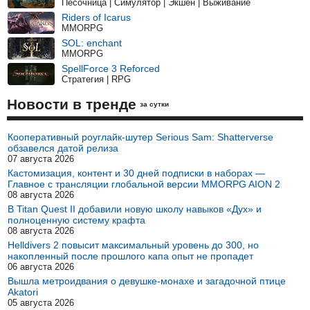
Песочница | Симулятор | Экшен | Выживание
Riders of Icarus
MMORPG
SOL: enchant
MMORPG
SpellForce 3 Reforced
Стратегия | RPG
Новости в тренде
за сутки
Кооперативный роуглайк-шутер Serious Sam: Shatterverse
обзавелся датой релиза
07 августа 2026
Кастомизация, контент и 30 дней подписки в наборах —
Главное с трансляции глобальной версии MMORPG AION 2
08 августа 2026
В Titan Quest II добавили новую школу навыков «Дух» и
полноценную систему крафта
08 августа 2026
Helldivers 2 повысит максимальный уровень до 300, но
накопленный после прошлого капа опыт не пропадет
06 августа 2026
Вышла метроидвания о девушке-монахе и загадочной птице
Akatori
05 августа 2026