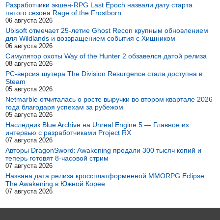
Разработчики экшен-RPG Last Epoch назвали дату старта
пятого сезона Rage of the Frostborn
06 августа 2026
Ubisoft отмечает 25-летие Ghost Recon крупным обновлением
для Wildlands и возвращением события с Хищником
06 августа 2026
Симулятор охоты Way of the Hunter 2 обзавелся датой релиза
08 августа 2026
PC-версия шутера The Division Resurgence стала доступна в
Steam
05 августа 2026
Netmarble отчиталась о росте выручки во втором квартале 2026
года благодаря успехам за рубежом
05 августа 2026
Наследник Blue Archive на Unreal Engine 5 — Главное из
интервью с разработчиками Project RX
07 августа 2026
Авторы DragonSword: Awakening продали 300 тысяч копий и
теперь готовят 8-часовой стрим
07 августа 2026
Названа дата релиза кроссплатформенной MMORPG Eclipse:
The Awakening в Южной Корее
07 августа 2026