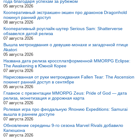
года благодаря успехам за рубежом
05 августа 2026
Кооперативный экстракшен-экшен про драконов Dragonhold
покинул ранний доступ
08 августа 2026
Кооперативный роуглайк-шутер Serious Sam: Shatterverse
обзавелся датой релиза
07 августа 2026
Вышла метроидвания о девушке-монахе и загадочной птице
Akatori
05 августа 2026
Названа дата релиза кроссплатформенной MMORPG Eclipse:
The Awakening в Южной Корее
07 августа 2026
Нарисованная от руки метроидвания Fallen Tear: The Ascension
покинет ранний доступ в сентябре
05 августа 2026
Главное с презентации MMORPG Zeus: Pride of God — дата
релиза, монетизация и дорожная карта
07 августа 2026
Ролевая игра про феодальную Японию Expeditions: Samurai
вышла в раннем доступе
07 августа 2026
Обновление середины 9-го сезона Marvel Rivals добавило
Капюшона
07 августа 2026