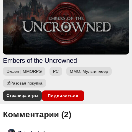
Embers of the Uncrowned
Экшен
|
MMORPG
PC
ММО, Мультиплеер
💰
Разовая покупка
Страница игры
Подписаться
Комментарии (
2
)