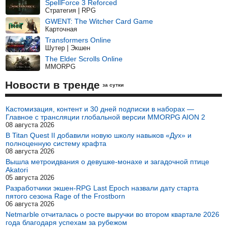
SpellForce 3 Reforced
Стратегия | RPG
GWENT: The Witcher Card Game
Карточная
Transformers Online
Шутер | Экшен
The Elder Scrolls Online
MMORPG
Новости в тренде
за сутки
Кастомизация, контент и 30 дней подписки в наборах —
Главное с трансляции глобальной версии MMORPG AION 2
08 августа 2026
В Titan Quest II добавили новую школу навыков «Дух» и
полноценную систему крафта
08 августа 2026
Вышла метроидвания о девушке-монахе и загадочной птице
Akatori
05 августа 2026
Разработчики экшен-RPG Last Epoch назвали дату старта
пятого сезона Rage of the Frostborn
06 августа 2026
Netmarble отчиталась о росте выручки во втором квартале 2026
года благодаря успехам за рубежом