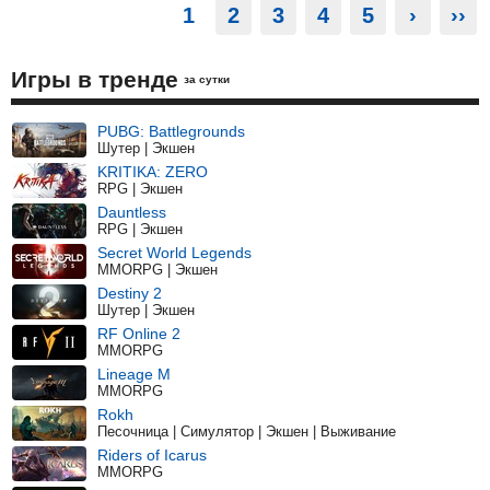
1
2
3
4
5
›
››
Игры в тренде
за сутки
PUBG: Battlegrounds
Шутер | Экшен
KRITIKA: ZERO
RPG | Экшен
Dauntless
RPG | Экшен
Secret World Legends
MMORPG | Экшен
Destiny 2
Шутер | Экшен
RF Online 2
MMORPG
Lineage M
MMORPG
Rokh
Песочница | Симулятор | Экшен | Выживание
Riders of Icarus
MMORPG