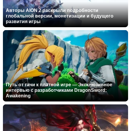
Авторы AION 2 раскрыли подробности
глобальной версии, монетизации и будущего
развития игры
Путь от гачи к платной игре — Эксклюзивное
интервью с разработчиками DragonSword:
Awakening