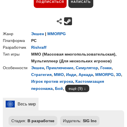
ПОДПИСАТЬСЯ
НАПИСАТЬ
Жанр
Экшен
|
MMORPG
Платформа
PC
Разработчик
Rishraff
Тип игры
ММО
(
Массовая многопользовательская
),
Мультиплеер
(
Для нескольких игроков
)
Особенности
Экшен
,
Приключение
,
Симулятор
,
Гонки
,
Стратегия
,
ММО
,
Инди
,
Аркада
,
MMORPG
,
3D
,
Игрок против игрока
,
Кастомизация
персонажа
,
Бой
,
ещё (9)
Весь мир
Стадия:
В разработке
Издатель:
SIG Inc