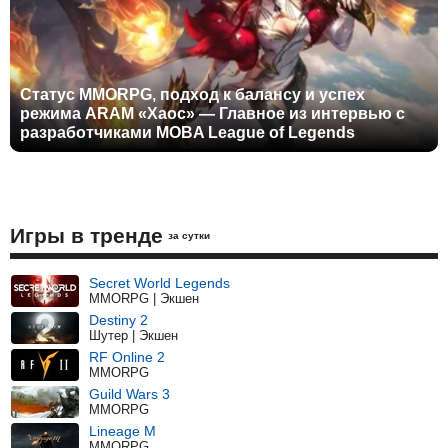
Статус MMORPG, подход к балансу и успех
режима ARAM «Хаос» — Главное из интервью с
разработчиками MOBA League of Legends
Игры в тренде
за сутки
Secret World Legends
MMORPG | Экшен
Destiny 2
Шутер | Экшен
RF Online 2
MMORPG
Guild Wars 3
MMORPG
Lineage M
MMORPG