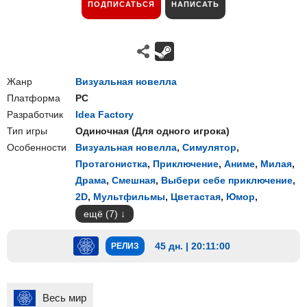
ПОДПИСАТЬСЯ
НАПИСАТЬ
Жанр
Визуальная новелла
Платформа
PC
Разработчик
Idea Factory
Тип игры
Одиночная
(
Для одного игрока
)
Особенности
Визуальная новелла
,
Симулятор
,
Протагонистка
,
Приключение
,
Аниме
,
Милая
,
Драма
,
Смешная
,
Выбери себе приключение
,
2D
,
Мультфильмы
,
Цветастая
,
Юмор
,
ещё (7)
45 дн. | 20:10:59
РЕЛИЗ
Весь мир