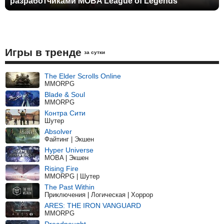
разработчиками MOBA League of Legends
Игры в тренде
за сутки
The Elder Scrolls Online
MMORPG
Blade & Soul
MMORPG
Контра Сити
Шутер
Absolver
Файтинг | Экшен
Hyper Universe
MOBA | Экшен
Rising Fire
MMORPG | Шутер
The Past Within
Приключения | Логическая | Хоррор
ARES: THE IRON VANGUARD
MMORPG