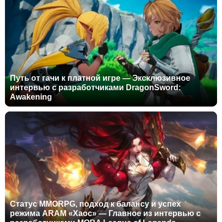
Путь от гачи к платной игре — Эксклюзивное
интервью с разработчиками DragonSword:
Awakening
Статус MMORPG, подход к балансу и успех
режима ARAM «Хаос» — Главное из интервью с