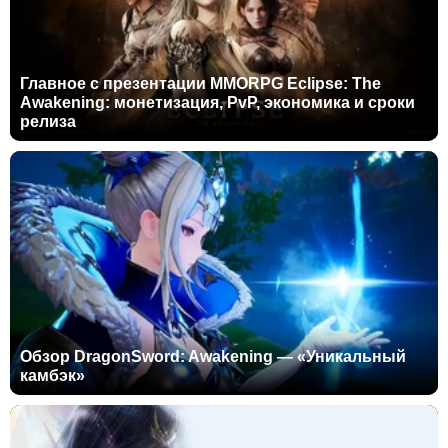
Главное с презентации MMORPG Eclipse: The
Awakening: монетизация, PvP, экономика и сроки
релиза
Обзор DragonSword: Awakening — «Уникальный
камбэк»