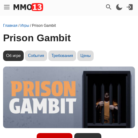
Главная
/
Игры
/
Prison Gambit
Prison Gambit
Об игре
События
Требования
Цены