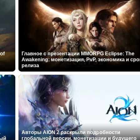
of
Главное с презентации MMORPG Eclipse: The
Awakening: монетизация, PvP, экономика и сро
релиза
Авторы AION 2 раскрыли подробности
ный
глобальной версии, монетизации и будущего