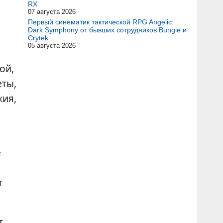
RX
07 августа 2026
Первый синематик тактической RPG Angelic:
Dark Symphony от бывших сотрудников Bungie и
Crytek
05 августа 2026
ой,
еты,
жия,
е
т
т