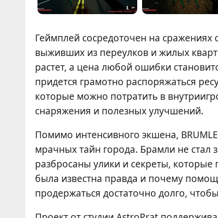
Геймплей сосредоточен на сражениях 
выживших из переулков и жилых кварт
растет, а цена любой ошибки становит
придется грамотно распоряжаться рес
которые можно потратить в внутриигр
снаряжения и полезных улучшений.
Помимо интенсивного экшена, BRUMLEY
мрачных тайн города. Брамли не стал з
разбросаны улики и секреты, которые 
была известна правда и почему помощь
продержаться достаточно долго, чтобы
Проект от студии AstroPrat поддержива