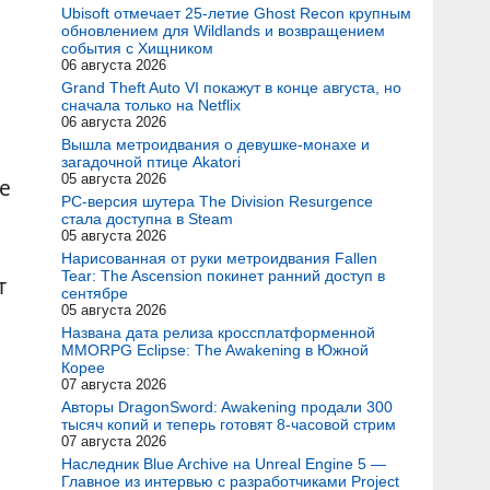
Ubisoft отмечает 25-летие Ghost Recon крупным
обновлением для Wildlands и возвращением
события с Хищником
06 августа 2026
Grand Theft Auto VI покажут в конце августа, но
сначала только на Netflix
06 августа 2026
Вышла метроидвания о девушке-монахе и
загадочной птице Akatori
05 августа 2026
е
PC-версия шутера The Division Resurgence
стала доступна в Steam
05 августа 2026
Нарисованная от руки метроидвания Fallen
Tear: The Ascension покинет ранний доступ в
т
сентябре
05 августа 2026
Названа дата релиза кроссплатформенной
MMORPG Eclipse: The Awakening в Южной
Корее
07 августа 2026
Авторы DragonSword: Awakening продали 300
тысяч копий и теперь готовят 8-часовой стрим
07 августа 2026
Наследник Blue Archive на Unreal Engine 5 —
Главное из интервью с разработчиками Project