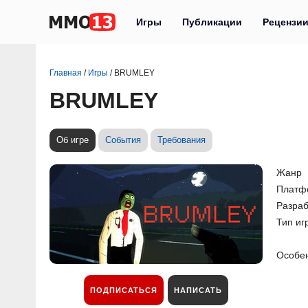
Игры
Публикации
Рецензи
Главная
/
Игры
/
BRUMLEY
BRUMLEY
Об игре
События
Требования
Жанр
Платф
Разраб
Тип иг
Особе
ПОДПИСАТЬСЯ
НАПИСАТЬ