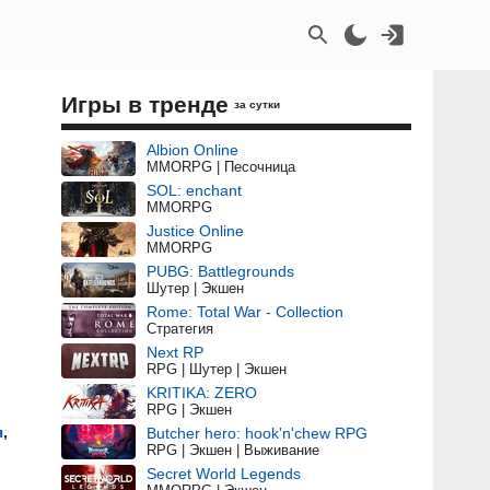
Игры в тренде
за сутки
Albion Online
MMORPG | Песочница
SOL: enchant
MMORPG
Justice Online
MMORPG
PUBG: Battlegrounds
Шутер | Экшен
Rome: Total War - Collection
Стратегия
Next RP
RPG | Шутер | Экшен
KRITIKA: ZERO
RPG | Экшен
я
,
Butcher hero: hook'n'chew RPG
RPG | Экшен | Выживание
Secret World Legends