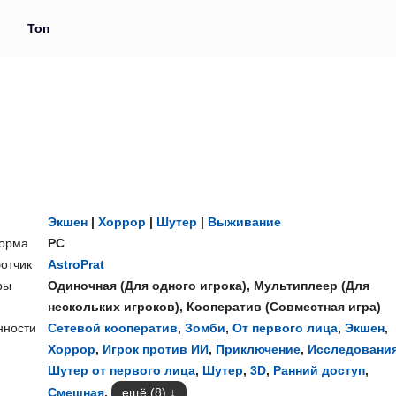
и
Топ
Экшен
|
Хоррор
|
Шутер
|
Выживание
орма
PC
отчик
AstroPrat
ры
Одиночная
(
Для одного игрока
),
Мультиплеер
(
Для
нескольких игроков
),
Кооператив
(
Совместная игра
)
нности
Сетевой кооператив
,
Зомби
,
От первого лица
,
Экшен
,
Хоррор
,
Игрок против ИИ
,
Приключение
,
Исследовани
Шутер от первого лица
,
Шутер
,
3D
,
Ранний доступ
,
Смешная
,
ещё (8)