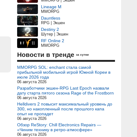
MMORPG | Экшен
Lineage M
MMORPG
Dauntless
RPG | Экшен
Destiny 2
Шутер | Экшен
RF Online 2
MMORPG
Новости в тренде
за сутки
MMORPG SOL: enchant стала самой
прибыльной мобильной игрой Южной Кореи в
июле 2026 года
06 августа 2026
Разработчики экшен-RPG Last Epoch назвали
дату старта пятого сезона Rage of the Frostborn
06 августа 2026
Helldivers 2 повысит максимальный уровень до
300, но накопленный после прошлого капа
опыт не пропадет
06 августа 2026
Обзор ReStory: Chill Electronics Repairs —
«Чиним технику в ретро-атмосфере»
06 августа 2026