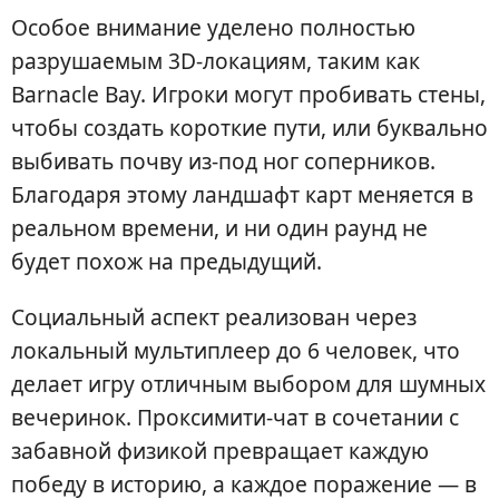
Особое внимание уделено полностью
разрушаемым 3D-локациям, таким как
Barnacle Bay. Игроки могут пробивать стены,
чтобы создать короткие пути, или буквально
выбивать почву из-под ног соперников.
Благодаря этому ландшафт карт меняется в
реальном времени, и ни один раунд не
будет похож на предыдущий.
Социальный аспект реализован через
локальный мультиплеер до 6 человек, что
делает игру отличным выбором для шумных
вечеринок. Проксимити-чат в сочетании с
забавной физикой превращает каждую
победу в историю, а каждое поражение — в