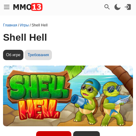
Главная
/
Игры
/
Shell Hell
Shell Hell
Об игре
Требования