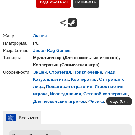
ПОДПИСАТЬСЯ
НАПИСАТЬ
Жанр
Экшен
Платформа
PC
Разработчик
Jester Rag Games
Тип игры
Мультиплеер
(
Для нескольких игроков
),
Кооператив
(
Совместная игра
)
Особенности
Экшен
,
Стратегия
,
Приключение
,
Инди
,
Казуальная игра
,
Кооператив
,
От третьего
лица
,
Пошаговая стратегия
,
Игрок против
игрока
,
Исследования
,
Сетевой кооператив
,
Для нескольких игроков
,
Физика
,
ещё (8)
Весь мир