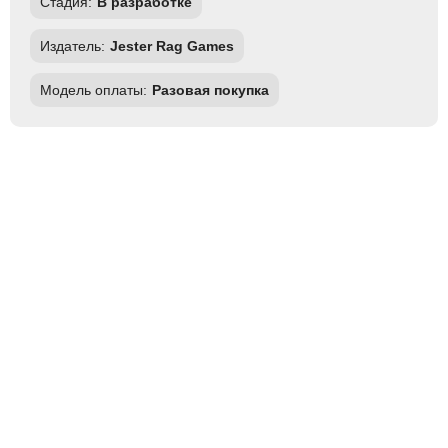
Стадия:
В разработке
Издатель:
Jester Rag Games
Модель оплаты:
Разовая покупка