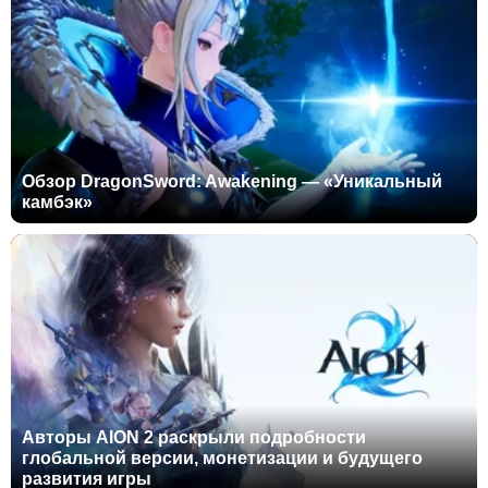
Обзор DragonSword: Awakening — «Уникальный
камбэк»
Авторы AION 2 раскрыли подробности
глобальной версии, монетизации и будущего
развития игры