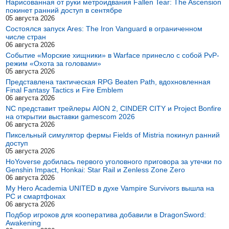
Нарисованная от руки метроидвания Fallen Tear: The Ascension
покинет ранний доступ в сентябре
05 августа 2026
Состоялся запуск Ares: The Iron Vanguard в ограниченном
числе стран
06 августа 2026
Событие «Морские хищники» в Warface принесло с собой PvP-
режим «Охота за головами»
05 августа 2026
Представлена тактическая RPG Beaten Path, вдохновленная
Final Fantasy Tactics и Fire Emblem
06 августа 2026
NC представит трейлеры AION 2, CINDER CITY и Project Bonfire
на открытии выставки gamescom 2026
06 августа 2026
Пиксельный симулятор фермы Fields of Mistria покинул ранний
доступ
05 августа 2026
HoYoverse добилась первого уголовного приговора за утечки по
Genshin Impact, Honkai: Star Rail и Zenless Zone Zero
06 августа 2026
My Hero Academia UNITED в духе Vampire Survivors вышла на
PC и смартфонах
06 августа 2026
Подбор игроков для кооператива добавили в DragonSword:
Awakening