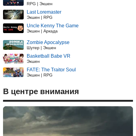
RPG | Экшен
Last Loremaster
Экшен | RPG
Uncle Kenny The Game
Экшен | Аркада
Zombie Apocalypse
Шутер | Экшен
Basketball Babe VR
Экшен
FATE: The Traitor Soul
Экшен | RPG
В центре внимания