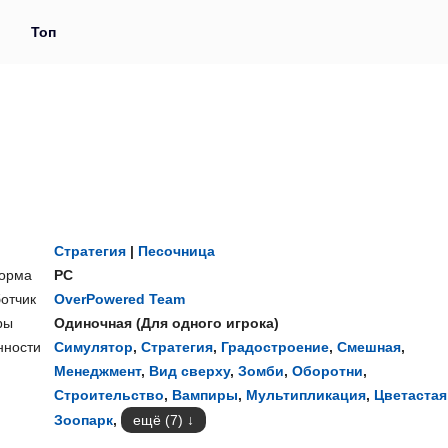
и
Топ
Стратегия
|
Песочница
орма
PC
отчик
OverPowered Team
ры
Одиночная
(
Для одного игрока
)
нности
Симулятор
,
Стратегия
,
Градостроение
,
Смешная
,
Менеджмент
,
Вид сверху
,
Зомби
,
Оборотни
,
Строительство
,
Вампиры
,
Мультипликация
,
Цветастая
Зоопарк
,
ещё (7)