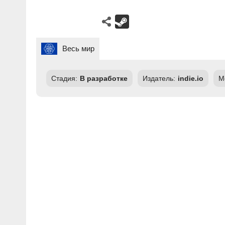
Весь мир
Стадия:
В разработке
Издатель:
indie.io
М