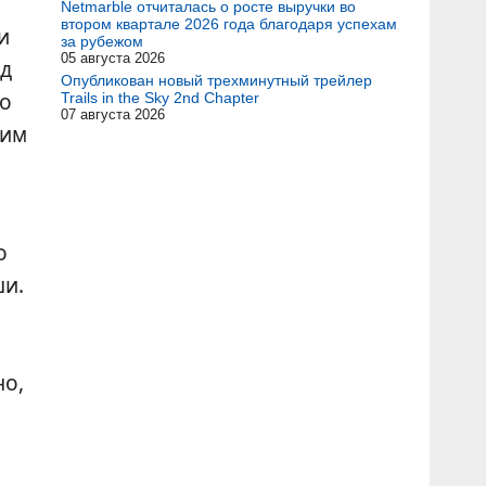
Netmarble отчиталась о росте выручки во
втором квартале 2026 года благодаря успехам
и
за рубежом
05 августа 2026
од
Опубликован новый трехминутный трейлер
но
Trails in the Sky 2nd Chapter
07 августа 2026
 им
о
ши.
но,