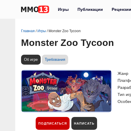
Игры
Публикации
Рецензи
Главная
/
Игры
/
Monster Zoo Tycoon
Monster Zoo Tycoon
Об игре
Требования
Жанр
Платф
Разраб
Тип иг
Особе
ПОДПИСАТЬСЯ
НАПИСАТЬ