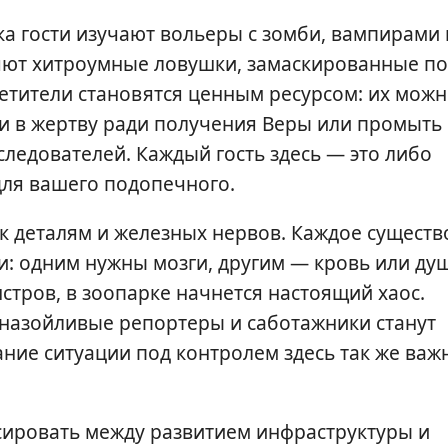
ка гости изучают вольеры с зомби, вампирами 
яют хитроумные ловушки, замаскированные п
етители становятся ценным ресурсом: их мож
и в жертву ради получения Веры или промыть
следователей. Каждый гость здесь — это либо
для вашего подопечного.
к деталям и железных нервов. Каждое существ
: одним нужны мозги, другим — кровь или ду
тров, в зоопарке начнется настоящий хаос.
 назойливые репортеры и саботажники станут
ие ситуации под контролем здесь так же важ
нсировать между развитием инфраструктуры и