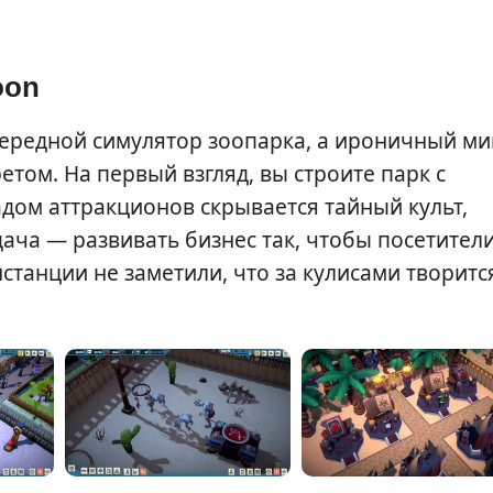
oon
чередной симулятор зоопарка, а ироничный ми
том. На первый взгляд, вы строите парк с
дом аттракционов скрывается тайный культ,
ача — развивать бизнес так, чтобы посетител
станции не заметили, что за кулисами творитс