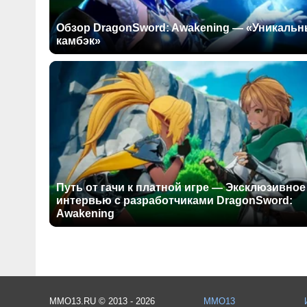
Обзор DragonSword: Awakening — «Уникаль
камбэк»
Путь от гачи к платной игре — Эксклюзивное
интервью с разработчиками DragonSword:
Awakening
MMO13.RU © 2013 - 2026
MMO13