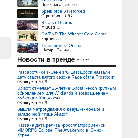
Песочница | Экшен
SpellForce 3 Reforced
Стратегия | RPG
Riders of Icarus
MMORPG
GWENT: The Witcher Card Game
Карточная
Transformers Online
Шутер | Экшен
Новости в тренде
за сутки
Разработчики экшен-RPG Last Epoch назвали
дату старта пятого сезона Rage of the Frostborn
06 августа 2026
Ubisoft отмечает 25-летие Ghost Recon крупным
обновлением для Wildlands и возвращением
события с Хищником
06 августа 2026
Вышла метроидвания о девушке-монахе и
загадочной птице Akatori
05 августа 2026
Названа дата релиза кроссплатформенной
MMORPG Eclipse: The Awakening в Южной
Корее