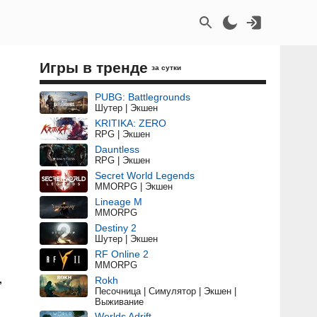
Игры в тренде
за сутки
PUBG: Battlegrounds
Шутер | Экшен
KRITIKA: ZERO
RPG | Экшен
Dauntless
RPG | Экшен
Secret World Legends
MMORPG | Экшен
Lineage M
MMORPG
Destiny 2
Шутер | Экшен
RF Online 2
MMORPG
,
Rokh
Песочница | Симулятор | Экшен |
Выживание
Worlds Adrift