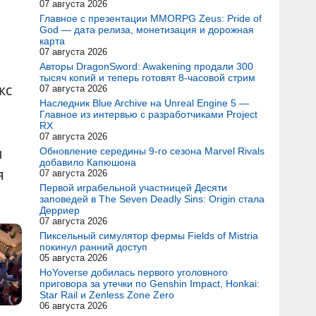
07 августа 2026
Главное с презентации MMORPG Zeus: Pride of
God — дата релиза, монетизация и дорожная
карта
07 августа 2026
Авторы DragonSword: Awakening продали 300
тысяч копий и теперь готовят 8-часовой стрим
кс
07 августа 2026
Наследник Blue Archive на Unreal Engine 5 —
Главное из интервью с разработчиками Project
RX
07 августа 2026
и
Обновление середины 9-го сезона Marvel Rivals
добавило Капюшона
я
07 августа 2026
Первой играбельной участницей Десяти
заповедей в The Seven Deadly Sins: Origin стала
Дерриер
07 августа 2026
Пиксельный симулятор фермы Fields of Mistria
покинул ранний доступ
05 августа 2026
HoYoverse добилась первого уголовного
приговора за утечки по Genshin Impact, Honkai:
Star Rail и Zenless Zone Zero
06 августа 2026