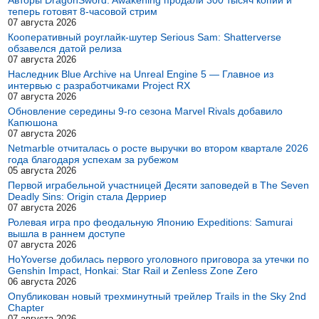
Авторы DragonSword: Awakening продали 300 тысяч копий и
теперь готовят 8-часовой стрим
07 августа 2026
Кооперативный роуглайк-шутер Serious Sam: Shatterverse
обзавелся датой релиза
07 августа 2026
Наследник Blue Archive на Unreal Engine 5 — Главное из
интервью с разработчиками Project RX
07 августа 2026
Обновление середины 9-го сезона Marvel Rivals добавило
Капюшона
07 августа 2026
Netmarble отчиталась о росте выручки во втором квартале 2026
года благодаря успехам за рубежом
05 августа 2026
Первой играбельной участницей Десяти заповедей в The Seven
Deadly Sins: Origin стала Дерриер
07 августа 2026
Ролевая игра про феодальную Японию Expeditions: Samurai
вышла в раннем доступе
07 августа 2026
HoYoverse добилась первого уголовного приговора за утечки по
Genshin Impact, Honkai: Star Rail и Zenless Zone Zero
06 августа 2026
Опубликован новый трехминутный трейлер Trails in the Sky 2nd
Chapter
07 августа 2026