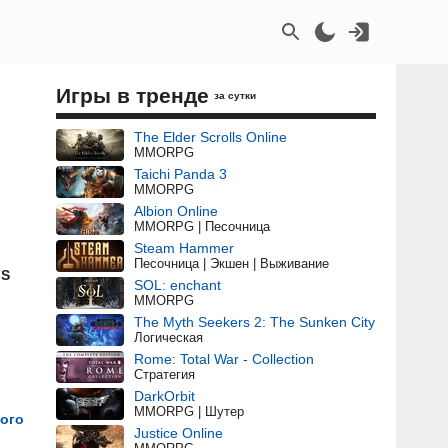
Игры в тренде
за сутки
The Elder Scrolls Online
MMORPG
Taichi Panda 3
MMORPG
Albion Online
MMORPG | Песочница
Steam Hammer
Песочница | Экшен | Выживание
|S
SOL: enchant
MMORPG
The Myth Seekers 2: The Sunken City
Логическая
Rome: Total War - Collection
Стратегия
DarkOrbit
MMORPG | Шутер
ого
Justice Online