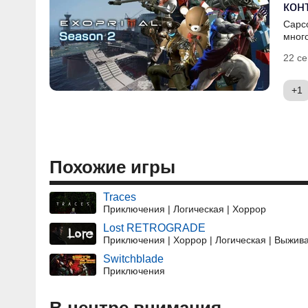
кон
Capco
много
22 се
+1
Похожие игры
Traces
Приключения | Логическая | Хоррор
Lost RETROGRADE
Приключения | Хоррор | Логическая | Выжив
Switchblade
Приключения
В центре внимания