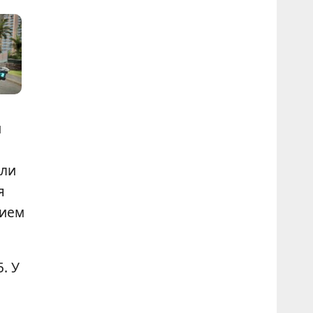
и
ели
я
нием
. У