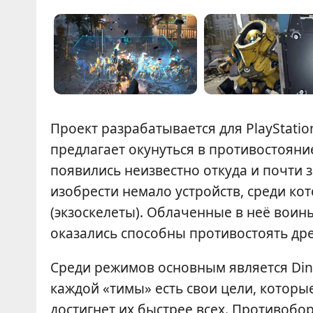
Проект разрабатывается для PlayStation 5
предлагает окунуться в противостоян
появились неизвестно откуда и почти 
изобрести немало устройств, среди ко
(экзоскелеты). Облаченные в неё вои
оказались способны противостоять др
Среди режимов основным является Dino
каждой «тимы» есть свои цели, которые
достигнет их быстрее всех. Противоб