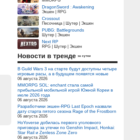
MMORPG
DragonSword : Awakening
Экшен | RPG
Crossout
Песочница | Шутер | Экшен
PUBG: Battlegrounds
Шутер | Экшен
Next RP
RPG | Шутер | Экшен
Новости в тренде
за сутки
В Guild Wars 3 на старте будут доступны четыре
игровые расы, а в будущем появятся новые
06 августа 2026
MMORPG SOL: enchant стала самой
прибыльной мобильной игрой Южной Кореи в
июле 2026 года
06 августа 2026
Разработчики экшен-RPG Last Epoch назвали
дату старта пятого сезона Rage of the Frostborn
06 августа 2026
HoYoverse добилась первого уголовного
приговора за утечки по Genshin Impact, Honkai:
Star Rail и Zenless Zone Zero
06 августа 2026