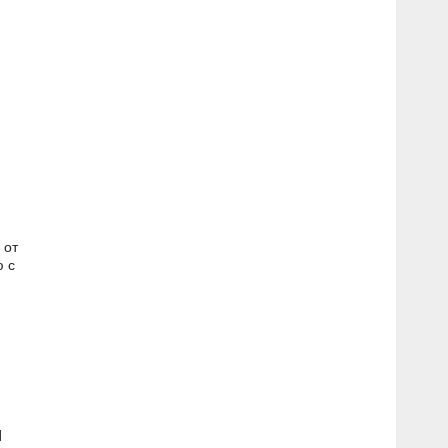
т
 от
ю с
й