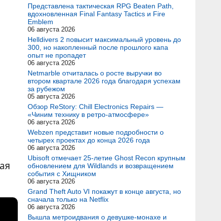
Представлена тактическая RPG Beaten Path,
вдохновленная Final Fantasy Tactics и Fire
Emblem
06 августа 2026
Helldivers 2 повысит максимальный уровень до
300, но накопленный после прошлого капа
опыт не пропадет
06 августа 2026
Netmarble отчиталась о росте выручки во
втором квартале 2026 года благодаря успехам
за рубежом
05 августа 2026
Обзор ReStory: Chill Electronics Repairs —
«Чиним технику в ретро-атмосфере»
06 августа 2026
Webzen представит новые подробности о
четырех проектах до конца 2026 года
06 августа 2026
Ubisoft отмечает 25-летие Ghost Recon крупным
ная
обновлением для Wildlands и возвращением
события с Хищником
06 августа 2026
Grand Theft Auto VI покажут в конце августа, но
сначала только на Netflix
06 августа 2026
Вышла метроидвания о девушке-монахе и