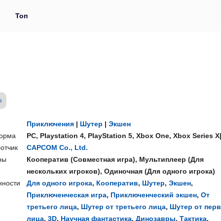
и
Топ
ы
Приключения
|
Шутер
|
Экшен
орма
PC
,
Playstation 4
,
PlayStation 5
,
Xbox One
,
Xbox Series X
отчик
CAPCOM Co., Ltd.
ры
Кооператив
(
Совместная игра
),
Мультиплеер
(
Для
нескольких игроков
),
Одиночная
(
Для одного игрока
)
нности
Для одного игрока
,
Кооператив
,
Шутер
,
Экшен
,
Приключенческая игра
,
Приключенческий экшен
,
От
третьего лица
,
Шутер от третьего лица
,
Шутер от перв
лица
,
3D
,
Научная фантастика
,
Динозавры
,
Тактика
,