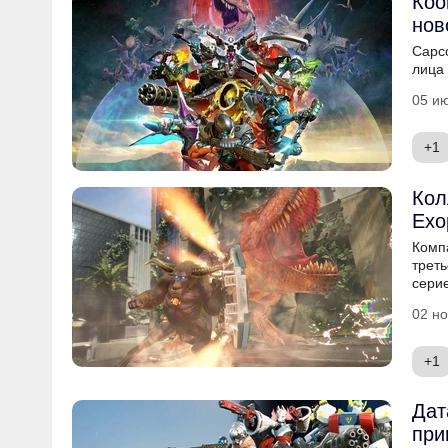
Коо
нов
Capc
лица 
05 ию
+1
Кол
Exo
Комп
трет
сери
02 но
+1
Дат
при