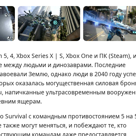
, 4, Xbox Series X | S, Xbox One и ПК (Steam), 
ие между людьми и динозаврами. Последние
завоевали Землю, однако люди в 2040 году усп
торых оказалась могущественная силовая брон
ны, напичканные ультрасовременным вооруже
евним ящерам.
 Survival с командным противостоянием 5 на 5
 также могут меняться, и побеждают те, кто
орствующим командам даже предоставляется