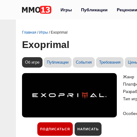
Игры
Публикации
Рецензи
Главная
/
Игры
/
Exoprimal
Exoprimal
Об игре
Публикации
События
Требования
Цен
Жанр
Платф
Разраб
Тип иг
Особе
ПОДПИСАТЬСЯ
НАПИСАТЬ