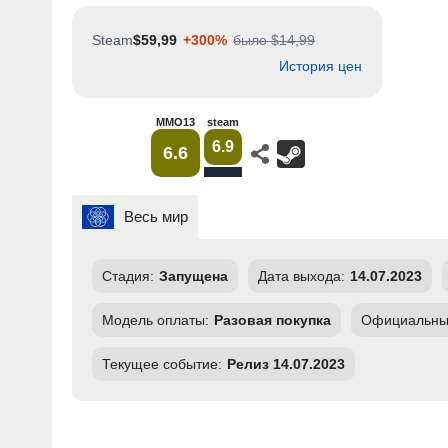
Steam
$59,99
+300%
было $14,99
История цен
MMO13
steam
6.9
6.6
Весь мир
Стадия:
Запущена
Дата выхода:
14.07.2023
Модель оплаты:
Разовая покупка
Официальный
Текущее событие:
Релиз 14.07.2023