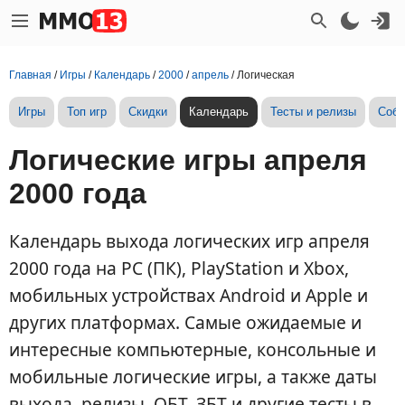
Главная
/
Игры
/
Календарь
/
2000
/
апрель
/
Логическая
Игры
Топ игр
Скидки
Календарь
Тесты и релизы
Собы
Логические игры апреля
2000 года
Календарь выхода логических игр апреля
2000 года на PC (ПК), PlayStation и Xbox,
мобильных устройствах Android и Apple и
других платформах. Самые ожидаемые и
интересные компьютерные, консольные и
мобильные логические игры, а также даты
выхода, релизы, ОБТ, ЗБТ и другие тесты в