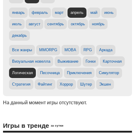
январь
февраль
март
апрель
май
июнь
июль
август
сентябрь
октябрь
ноябрь
декабрь
Все жанры
MMORPG
MOBA
RPG
Аркада
Визуальная новелла
Выживание
Гонки
Карточная
Логическая
Песочница
Приключения
Симулятор
Стратегия
Файтинг
Хоррор
Шутер
Экшен
На данный момент игры отсутствуют.
Игры в тренде
за сутки