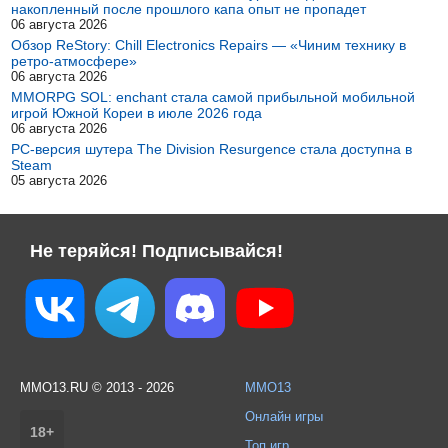
накопленный после прошлого капа опыт не пропадет
06 августа 2026
Обзор ReStory: Chill Electronics Repairs — «Чиним технику в
ретро-атмосфере»
06 августа 2026
MMORPG SOL: enchant стала самой прибыльной мобильной
игрой Южной Кореи в июле 2026 года
06 августа 2026
PC-версия шутера The Division Resurgence стала доступна в
Steam
05 августа 2026
Не теряйся! Подписывайся!
MMO13.RU © 2013 - 2026
MMO13
Онлайн игры
18+
Топ игр