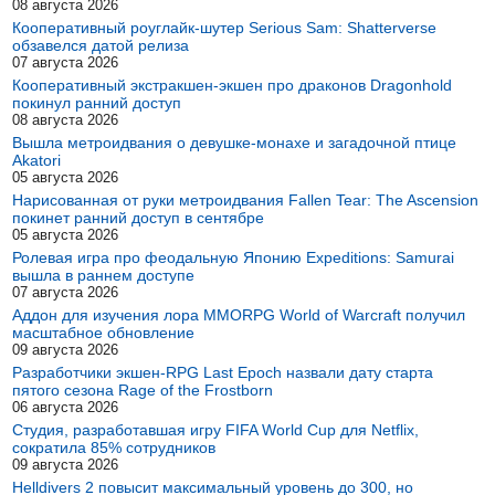
08 августа 2026
Кооперативный роуглайк-шутер Serious Sam: Shatterverse
обзавелся датой релиза
07 августа 2026
Кооперативный экстракшен-экшен про драконов Dragonhold
покинул ранний доступ
08 августа 2026
Вышла метроидвания о девушке-монахе и загадочной птице
Akatori
05 августа 2026
Нарисованная от руки метроидвания Fallen Tear: The Ascension
покинет ранний доступ в сентябре
05 августа 2026
Ролевая игра про феодальную Японию Expeditions: Samurai
вышла в раннем доступе
07 августа 2026
Аддон для изучения лора MMORPG World of Warcraft получил
масштабное обновление
09 августа 2026
Разработчики экшен-RPG Last Epoch назвали дату старта
пятого сезона Rage of the Frostborn
06 августа 2026
Студия, разработавшая игру FIFA World Cup для Netflix,
сократила 85% сотрудников
09 августа 2026
Helldivers 2 повысит максимальный уровень до 300, но