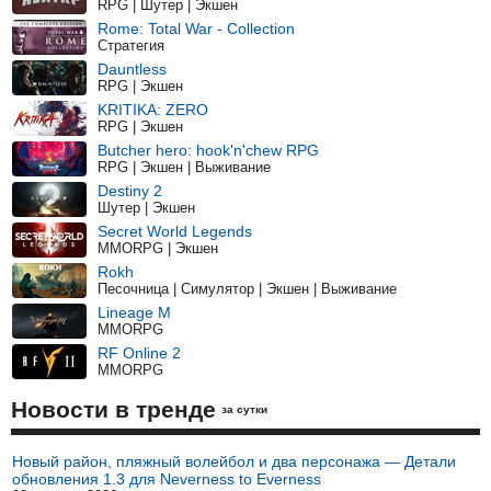
RPG | Шутер | Экшен
Rome: Total War - Collection
Стратегия
Dauntless
RPG | Экшен
KRITIKA: ZERO
RPG | Экшен
Butcher hero: hook'n'chew RPG
RPG | Экшен | Выживание
Destiny 2
Шутер | Экшен
Secret World Legends
MMORPG | Экшен
Rokh
Песочница | Симулятор | Экшен | Выживание
Lineage M
MMORPG
RF Online 2
MMORPG
Новости в тренде
за сутки
Новый район, пляжный волейбол и два персонажа — Детали
обновления 1.3 для Neverness to Everness