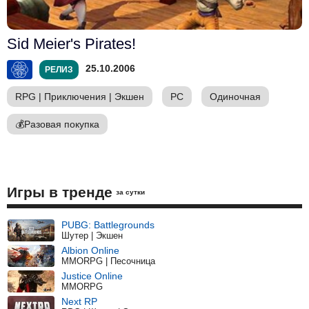
Sid Meier's Pirates!
25.10.2006
РЕЛИЗ
RPG
|
Приключения
|
Экшен
PC
Одиночная
💰
Разовая покупка
Игры в тренде
за сутки
PUBG: Battlegrounds
Шутер | Экшен
Albion Online
MMORPG | Песочница
Justice Online
MMORPG
Next RP