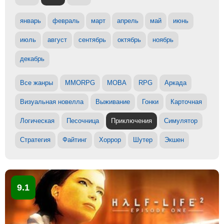
январь
февраль
март
апрель
май
июнь
июль
август
сентябрь
октябрь
ноябрь
декабрь
Все жанры
MMORPG
MOBA
RPG
Аркада
Визуальная новелла
Выживание
Гонки
Карточная
Логическая
Песочница
Приключения
Симулятор
Стратегия
Файтинг
Хоррор
Шутер
Экшен
9.1