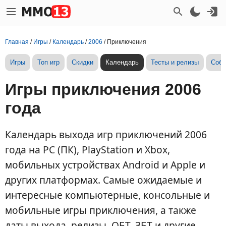
Главная
/
Игры
/
Календарь
/
2006
/
Приключения
Игры
Топ игр
Скидки
Календарь
Тесты и релизы
Собы
Игры приключения 2006
года
Календарь выхода игр приключений 2006
года на PC (ПК), PlayStation и Xbox,
мобильных устройствах Android и Apple и
других платформах. Самые ожидаемые и
интересные компьютерные, консольные и
мобильные игры приключения, а также
даты выхода, релизы, ОБТ, ЗБТ и другие