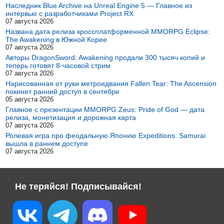
Наследник Blue Archive на Unreal Engine 5 — Главное из
интервью с разработчиками Project RX
07 августа 2026
Названа дата релиза кроссплатформенной MMORPG Eclipse:
The Awakening в Южной Корее
07 августа 2026
Авторы DragonSword: Awakening продали 300 тысяч копий и
теперь готовят 8-часовой стрим
07 августа 2026
Нарисованная от руки метроидвания Fallen Tear: The Ascension
покинет ранний доступ в сентябре
05 августа 2026
Главное с презентации MMORPG Zeus: Pride of God — дата
релиза, монетизация и дорожная карта
07 августа 2026
Ролевая игра про феодальную Японию Expeditions: Samurai
вышла в раннем доступе
07 августа 2026
Не теряйся! Подписывайся!