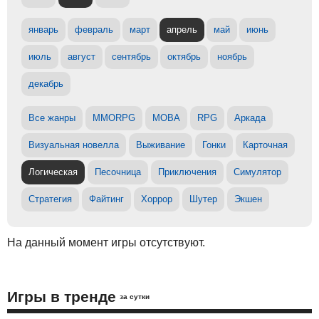
январь
февраль
март
апрель
май
июнь
июль
август
сентябрь
октябрь
ноябрь
декабрь
Все жанры
MMORPG
MOBA
RPG
Аркада
Визуальная новелла
Выживание
Гонки
Карточная
Логическая
Песочница
Приключения
Симулятор
Стратегия
Файтинг
Хоррор
Шутер
Экшен
На данный момент игры отсутствуют.
Игры в тренде
за сутки