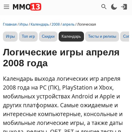
Главная
/
Игры
/
Календарь
/
2008
/
апрель
/
Логическая
Игры
Топ игр
Скидки
Календарь
Тесты и релизы
Собы
Логические игры апреля
2008 года
Календарь выхода логических игр апреля
2008 года на PC (ПК), PlayStation и Xbox,
мобильных устройствах Android и Apple и
других платформах. Самые ожидаемые и
интересные компьютерные, консольные и
мобильные логические игры, а также даты
выхода, релизы, ОБТ, ЗБТ и другие тесты в