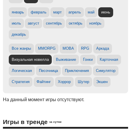
январь
февраль
март
апрель
май
июнь
июль
август
сентябрь
октябрь
ноябрь
декабрь
Все жанры
MMORPG
MOBA
RPG
Аркада
Визуальная новелла
Выживание
Гонки
Карточная
Логическая
Песочница
Приключения
Симулятор
Стратегия
Файтинг
Хоррор
Шутер
Экшен
На данный момент игры отсутствуют.
Игры в тренде
за сутки