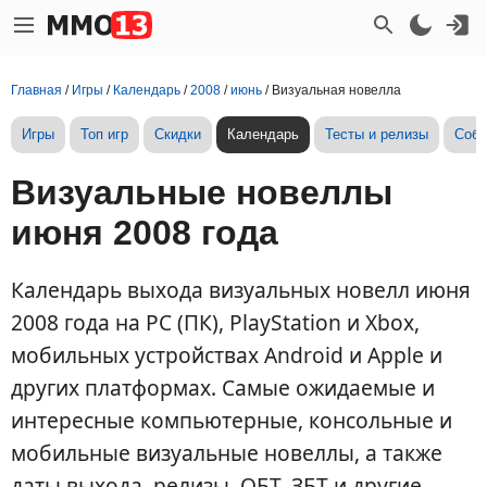
Главная
/
Игры
/
Календарь
/
2008
/
июнь
/
Визуальная новелла
Игры
Топ игр
Скидки
Календарь
Тесты и релизы
Собы
Визуальные новеллы
июня 2008 года
Календарь выхода визуальных новелл июня
2008 года на PC (ПК), PlayStation и Xbox,
мобильных устройствах Android и Apple и
других платформах. Самые ожидаемые и
интересные компьютерные, консольные и
мобильные визуальные новеллы, а также
даты выхода, релизы, ОБТ, ЗБТ и другие