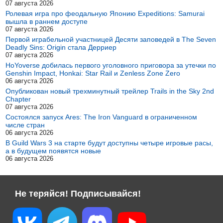
07 августа 2026
Ролевая игра про феодальную Японию Expeditions: Samurai
вышла в раннем доступе
07 августа 2026
Первой играбельной участницей Десяти заповедей в The Seven
Deadly Sins: Origin стала Дерриер
07 августа 2026
HoYoverse добилась первого уголовного приговора за утечки по
Genshin Impact, Honkai: Star Rail и Zenless Zone Zero
06 августа 2026
Опубликован новый трехминутный трейлер Trails in the Sky 2nd
Chapter
07 августа 2026
Состоялся запуск Ares: The Iron Vanguard в ограниченном
числе стран
06 августа 2026
В Guild Wars 3 на старте будут доступны четыре игровые расы,
а в будущем появятся новые
06 августа 2026
Не теряйся! Подписывайся!