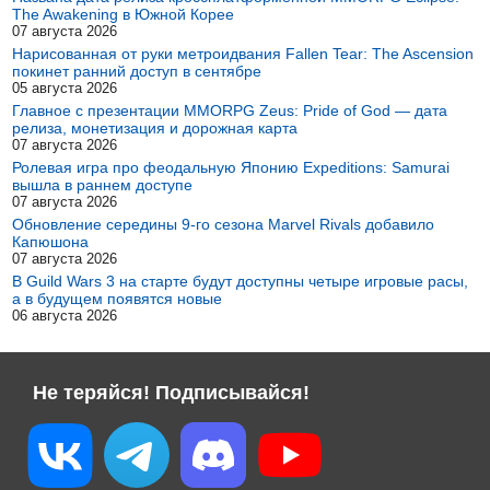
The Awakening в Южной Корее
07 августа 2026
Нарисованная от руки метроидвания Fallen Tear: The Ascension
покинет ранний доступ в сентябре
05 августа 2026
Главное с презентации MMORPG Zeus: Pride of God — дата
релиза, монетизация и дорожная карта
07 августа 2026
Ролевая игра про феодальную Японию Expeditions: Samurai
вышла в раннем доступе
07 августа 2026
Обновление середины 9-го сезона Marvel Rivals добавило
Капюшона
07 августа 2026
В Guild Wars 3 на старте будут доступны четыре игровые расы,
а в будущем появятся новые
06 августа 2026
Не теряйся! Подписывайся!