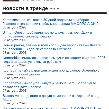
Новости в тренде
за сутки
Кастомизация, контент и 30 дней подписки в наборах —
Главное с трансляции глобальной версии MMORPG AION 2
08 августа 2026
В Titan Quest II добавили новую школу навыков «Дух» и
полноценную систему крафта
08 августа 2026
Новый район, пляжный волейбол и два персонажа — Детали
обновления 1.3 для Neverness to Everness
08 августа 2026
Netmarble отчиталась о росте выручки во втором квартале 2026
года благодаря успехам за рубежом
05 августа 2026
Кооперативный экстракшен-экшен про драконов Dragonhold
покинул ранний доступ
08 августа 2026
Кооперативный роуглайк-шутер Serious Sam: Shatterverse
обзавелся датой релиза
07 августа 2026
Вышла метроидвания о девушке-монахе и загадочной птице
Akatori
05 августа 2026
Названа дата релиза кроссплатформенной MMORPG Eclipse: