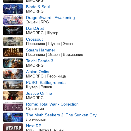
MMORPG
Blade & Soul
MMORPG
DragonSword : Awakening
Экшен | RPG
DarkOrbit
MMORPG | Шутер
Crossout
Песочница | Шутер | Экшен
Steam Hammer
Песочница | Экшен | Выживание
Taichi Panda 3
MMORPG
Albion Online
MMORPG | Песочница
PUBG: Battlegrounds
Шутер | Экшен
Justice Online
MMORPG
Rome: Total War - Collection
Стратегия
The Myth Seekers 2: The Sunken City
Логическая
Next RP
RPG | Шутер | Экшен