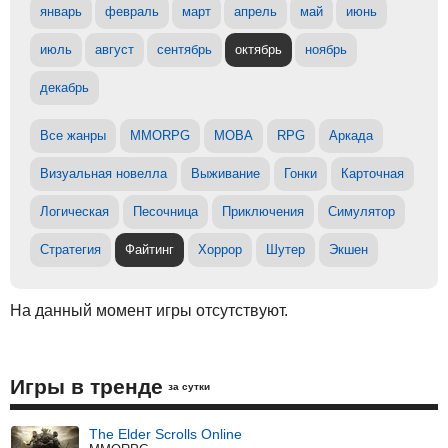
январь
февраль
март
апрель
май
июнь
июль
август
сентябрь
октябрь
ноябрь
декабрь
Все жанры
MMORPG
MOBA
RPG
Аркада
Визуальная новелла
Выживание
Гонки
Карточная
Логическая
Песочница
Приключения
Симулятор
Стратегия
Файтинг
Хоррор
Шутер
Экшен
На данный момент игры отсутствуют.
Игры в тренде
за сутки
The Elder Scrolls Online