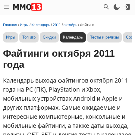
Главная
/
Игры
/
Календарь
/
2011
/
октябрь
/
Файтинг
Игры
Топ игр
Скидки
Календарь
Тесты и релизы
Собы
Файтинги октября 2011
года
Календарь выхода файтингов октября 2011
года на PC (ПК), PlayStation и Xbox,
мобильных устройствах Android и Apple и
других платформах. Самые ожидаемые и
интересные компьютерные, консольные и
мобильные файтинги, а также даты выхода,
релизы, ОБТ, ЗБТ и другие тесты в календаре