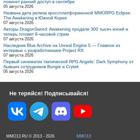
покинет ранний доступ в сентябре
05 августа 2026
Названа дата релиза кроссплатформенной MMORPG Eclipse:
The Awakening в Южной Корее
07 августа 2026
Авторы DragonSword: Awakening продали 300 тысяч копий и
теперь готовят 8-часовой стрим
07 августа 2026
Наследник Blue Archive на Unreal Engine 5 — Главное из
интервью с разработчиками Project RX
07 августа 2026
Первый синематик тактической RPG Angelic: Dark Symphony от
бывших сотрудников Bungie и Crytek
05 августа 2026
Не теряйся! Подписывайся!
MMO13.RU © 2013 - 2026
MMO13