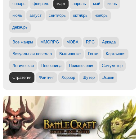
январь
февраль
март
апрель
май
июнь
июль
август
сентябрь
октябрь
ноябрь
декабрь
Все жанры
MMORPG
MOBA
RPG
Аркада
Визуальная новелла
Выживание
Гонки
Карточная
Логическая
Песочница
Приключения
Симулятор
Стратегия
Файтинг
Хоррор
Шутер
Экшен