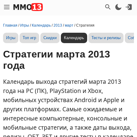
Главная
/
Игры
/
Календарь
/
2013
/
март
/
Стратегия
Игры
Топ игр
Скидки
Календарь
Тесты и релизы
Собы
Стратегии марта 2013
года
Календарь выхода стратегий марта 2013
года на PC (ПК), PlayStation и Xbox,
мобильных устройствах Android и Apple и
других платформах. Самые ожидаемые и
интересные компьютерные, консольные и
мобильные стратегии, а также даты выхода,
релизы, ОБТ, ЗБТ и другие тесты в календаре