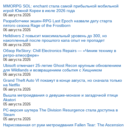
MMORPG SOL: enchant стала самой прибыльной мобильной
игрой Южной Кореи в июле 2026 года
06 августа 2026
Разработчики экшен-RPG Last Epoch назвали дату старта
пятого сезона Rage of the Frostborn
06 августа 2026
Helldivers 2 повысит максимальный уровень до 300, но
накопленный после прошлого капа опыт не пропадет
06 августа 2026
Обзор ReStory: Chill Electronics Repairs — «Чиним технику в
ретро-атмосфере»
06 августа 2026
Ubisoft отмечает 25-летие Ghost Recon крупным обновлением
для Wildlands и возвращением события с Хищником
06 августа 2026
Grand Theft Auto VI покажут в конце августа, но сначала только
на Netflix
06 августа 2026
Вышла метроидвания о девушке-монахе и загадочной птице
Akatori
05 августа 2026
PC-версия шутера The Division Resurgence стала доступна в
Steam
05 августа 2026
Нарисованная от руки метроидвания Fallen Tear: The Ascension