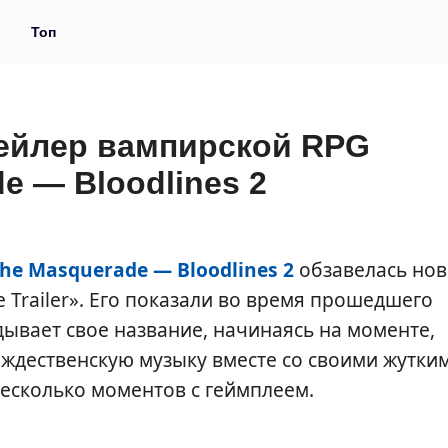
и
Топ
рейлер вампирской RPG
e — Bloodlines 2
The Masquerade — Bloodlines 2
обзавелась но
Trailer». Его показали во время прошедшего
дывает свое название, начинаясь на моменте,
ождественскую музыку вместе со своими жутки
несколько моментов с геймплеем.