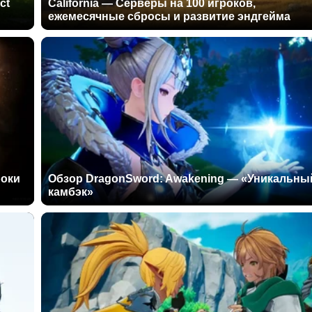
ct
California — Серверы на 100 игроков,
ежемесячные сбросы и развитие эндгейма
роки
Обзор DragonSword: Awakening — «Уникальны
камбэк»