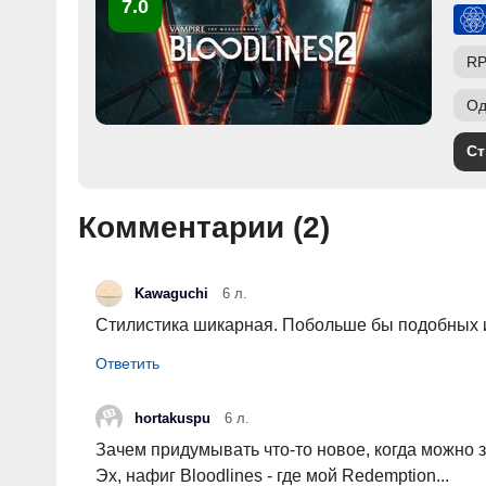
7.0
R
Од
Ст
Комментарии (
2
)
Kawaguchi
6 л.
Стилистика шикарная. Побольше бы подобных и
hortakuspu
6 л.
Зачем придумывать что-то новое, когда можно з
Эх, нафиг Bloodlines - где мой Redemption...