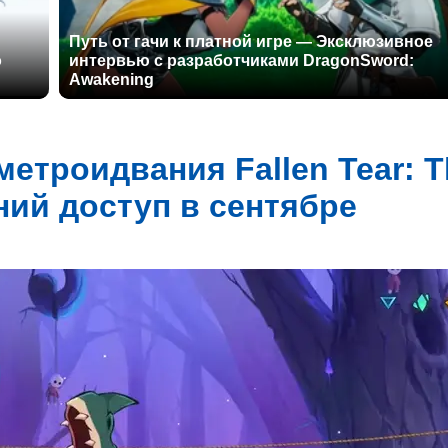
Путь от гачи к платной игре — Эксклюзивное
о
интервью с разработчиками DragonSword:
Awakening
метроидвания Fallen Tear: T
ний доступ в сентябре