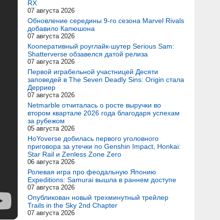
RX
07 августа 2026
Обновление середины 9-го сезона Marvel Rivals
добавило Капюшона
07 августа 2026
Кооперативный роуглайк-шутер Serious Sam:
Shatterverse обзавелся датой релиза
07 августа 2026
Первой играбельной участницей Десяти
заповедей в The Seven Deadly Sins: Origin стала
Дерриер
07 августа 2026
Netmarble отчиталась о росте выручки во
втором квартале 2026 года благодаря успехам
за рубежом
05 августа 2026
HoYoverse добилась первого уголовного
приговора за утечки по Genshin Impact, Honkai:
Star Rail и Zenless Zone Zero
06 августа 2026
Ролевая игра про феодальную Японию
Expeditions: Samurai вышла в раннем доступе
07 августа 2026
Опубликован новый трехминутный трейлер
Trails in the Sky 2nd Chapter
07 августа 2026