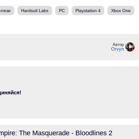
нтези
Hardsuit Labs
PC
Playstation 4
Xbox One
Автор
Orvyn
диняйся!
mpire: The Masquerade - Bloodlines 2