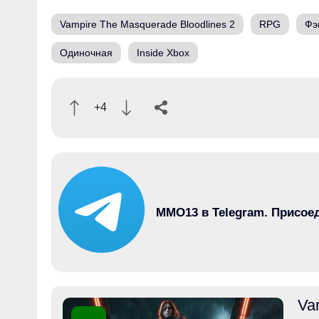
Vampire The Masquerade Bloodlines 2
RPG
Фэ
Одиночная
Inside Xbox
+4
MMO13 в Telegram. Присое
Va