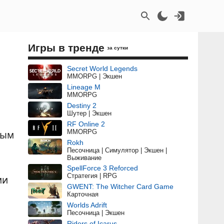
Игры в тренде
за сутки
Secret World Legends
MMORPG | Экшен
Lineage M
MMORPG
Destiny 2
Шутер | Экшен
RF Online 2
MMORPG
вым
Rokh
Песочница | Симулятор | Экшен |
Выживание
SpellForce 3 Reforced
Стратегия | RPG
ми
GWENT: The Witcher Card Game
Карточная
Worlds Adrift
Песочница | Экшен
Riders of Icarus