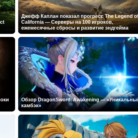
Джефф Каплан показал прогресс The Legend o
ct
California — Серверы на 100 игроков,
ежемесячные сбросы и развитие эндгейма
роки
Обзор DragonSword: Awakening — «Уникальны
камбэк»