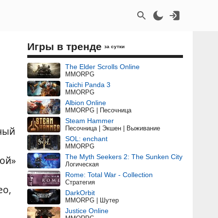
Игры в тренде
за сутки
The Elder Scrolls Online
MMORPG
Taichi Panda 3
MMORPG
Albion Online
MMORPG | Песочница
Steam Hammer
Песочница | Экшен | Выживание
ный
SOL: enchant
MMORPG
The Myth Seekers 2: The Sunken City
кой»
Логическая
Rome: Total War - Collection
Стратегия
ео,
DarkOrbit
MMORPG | Шутер
Justice Online