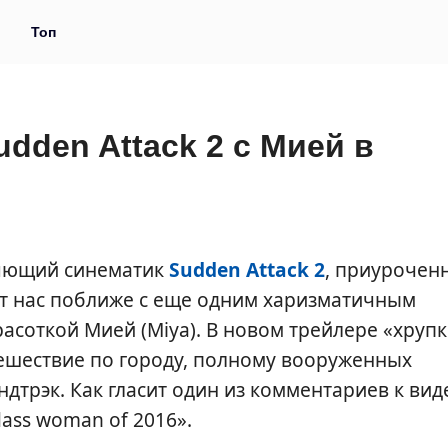
и
Топ
dden Attack 2 с Мией в
ляющий синематик
Sudden Attack 2
, приурочен
ит нас поближе с еще одним харизматичным
асоткой Мией (Miya). В новом трейлере «хруп
ешествие по городу, полному вооруженных
ндтрэк. Как гласит один из комментариев к вид
ass woman of 2016».