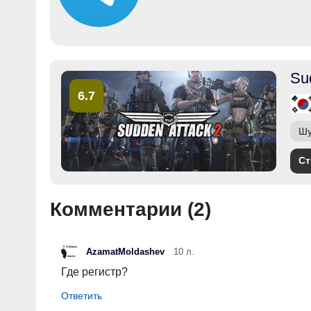
Su
6.7
Шу
Ст
Комментарии (
2
)
AzamatMoldashev
10 л.
Где регистр?