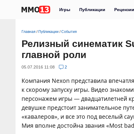
Игры
Публикации
Рецензи
Главная
/
Публикации
/
События
Релизный синематик Su
главной роли
05.07.2016 11:08
2
Компания Nexon представила впечат
к скорому запуску игры. Видео знаком
персонажем игры — двадцатилетней кр
девушке предстоит занимательное пут
«кавалеров», и все это под веселый сау
Мия вполне достойна звания «Most bad