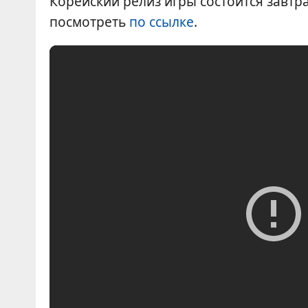
Корейский релиз игры состоится завтр
посмотреть
по ссылке
.