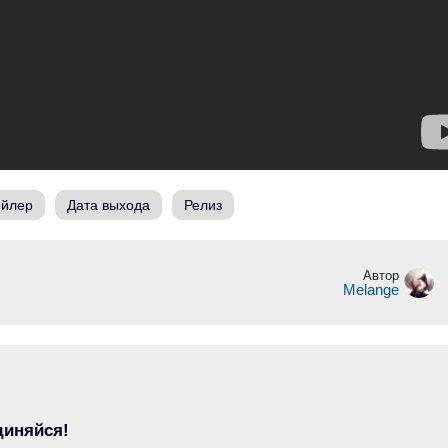
ейлер
Дата выхода
Релиз
Автор
Melange
диняйся!