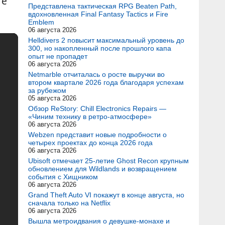
те
Представлена тактическая RPG Beaten Path,
вдохновленная Final Fantasy Tactics и Fire
Emblem
06 августа 2026
Helldivers 2 повысит максимальный уровень до
300, но накопленный после прошлого капа
опыт не пропадет
06 августа 2026
Netmarble отчиталась о росте выручки во
втором квартале 2026 года благодаря успехам
за рубежом
05 августа 2026
Обзор ReStory: Chill Electronics Repairs —
«Чиним технику в ретро-атмосфере»
06 августа 2026
Webzen представит новые подробности о
четырех проектах до конца 2026 года
06 августа 2026
Ubisoft отмечает 25-летие Ghost Recon крупным
обновлением для Wildlands и возвращением
события с Хищником
06 августа 2026
Grand Theft Auto VI покажут в конце августа, но
сначала только на Netflix
06 августа 2026
Вышла метроидвания о девушке-монахе и