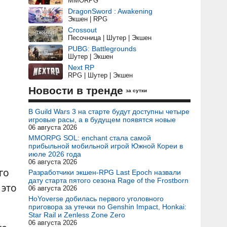
MMORPG
DragonSword : Awakening
Экшен | RPG
Crossout
Песочница | Шутер | Экшен
PUBG: Battlegrounds
Шутер | Экшен
Next RP
RPG | Шутер | Экшен
Новости в тренде
за сутки
В Guild Wars 3 на старте будут доступны четыре
игровые расы, а в будущем появятся новые
06 августа 2026
MMORPG SOL: enchant стала самой
прибыльной мобильной игрой Южной Кореи в
июле 2026 года
06 августа 2026
го
Разработчики экшен-RPG Last Epoch назвали
дату старта пятого сезона Rage of the Frostborn
 это
06 августа 2026
HoYoverse добилась первого уголовного
приговора за утечки по Genshin Impact, Honkai:
Star Rail и Zenless Zone Zero
06 августа 2026