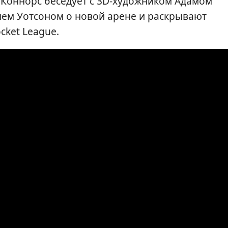
 Коннорс беседует с 3D-художником Адамом
ем Уотсоном о новой арене и раскрывают
cket League.