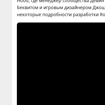
Hood, где менеджер сообщества Девин
Беквитом и игровым дизайнером Джош
некоторые подробности разработки Ro