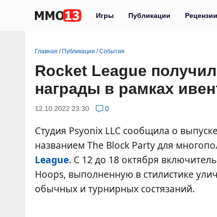
Игры
Публикации
Рецензи
Главная
/
Публикации
/
События
Rocket League получил
награды в рамках ивент
12.10.2022 23:30
0
Студия Psyonix LLC сообщила о выпус
названием The Block Party для много
League
. С 12 до 18 октября включител
Hoops, выполненную в стилистике ули
обычных и турнирных состязаний.