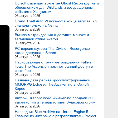
Ubisoft отмечает 25-летие Ghost Recon крупным
обновлением для Wildlands и возвращением
события с Хищником
06 августа 2026
Grand Theft Auto VI покажут в конце августа, но
сначала только на Netflix
06 августа 2026
Вышла метроидвания о девушке-монахе и
загадочной птице Akatori
05 августа 2026
PC-версия шутера The Division Resurgence
стала доступна в Steam
05 августа 2026
Нарисованная от руки метроидвания Fallen
Tear: The Ascension покинет ранний доступ в
сентябре
05 августа 2026
Названа дата релиза кроссплатформенной
MMORPG Eclipse: The Awakening в Южной
Корее
07 августа 2026
Авторы DragonSword: Awakening продали 300
тысяч копий и теперь готовят 8-часовой стрим
07 августа 2026
Наследник Blue Archive на Unreal Engine 5 —
Главное из интервью с разработчиками Project