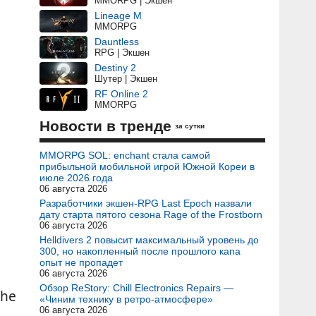
MMORPG | Экшен
Lineage M
MMORPG
Dauntless
RPG | Экшен
Destiny 2
Шутер | Экшен
RF Online 2
MMORPG
Новости в тренде
за сутки
MMORPG SOL: enchant стала самой
прибыльной мобильной игрой Южной Кореи в
июле 2026 года
06 августа 2026
Разработчики экшен-RPG Last Epoch назвали
дату старта пятого сезона Rage of the Frostborn
06 августа 2026
Helldivers 2 повысит максимальный уровень до
300, но накопленный после прошлого капа
опыт не пропадет
06 августа 2026
Обзор ReStory: Chill Electronics Repairs —
the
«Чиним технику в ретро-атмосфере»
06 августа 2026