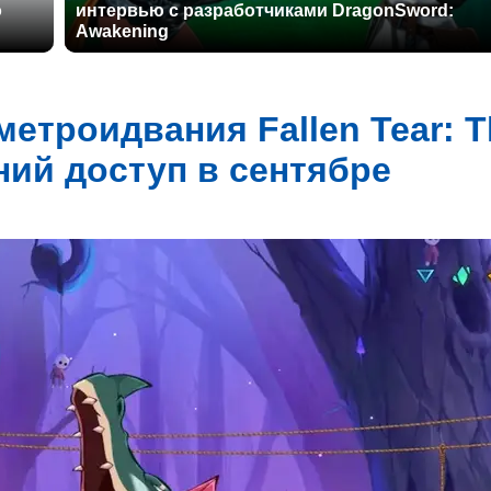
о
интервью с разработчиками DragonSword:
Awakening
метроидвания Fallen Tear: T
ний доступ в сентябре