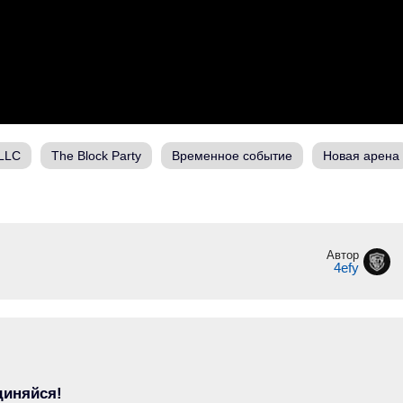
 LLC
The Block Party
Временное событие
Новая арена
Автор
4efy
диняйся!