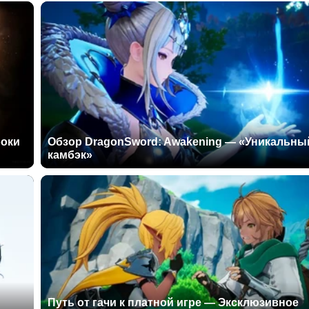
роки
Обзор DragonSword: Awakening — «Уникальны
камбэк»
Путь от гачи к платной игре — Эксклюзивное