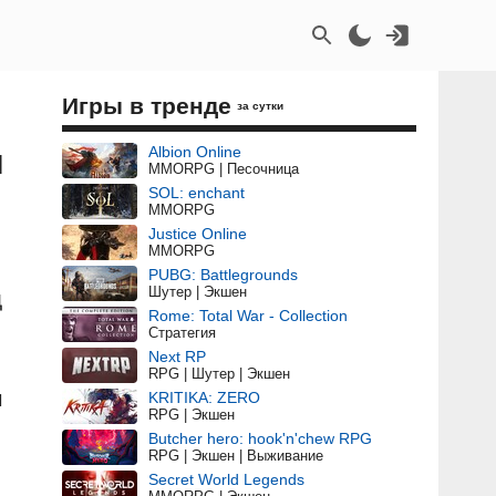
Игры в тренде
за сутки
и
Albion Online
MMORPG | Песочница
SOL: enchant
MMORPG
Justice Online
MMORPG
PUBG: Battlegrounds
Шутер | Экшен
д
Rome: Total War - Collection
Стратегия
Next RP
RPG | Шутер | Экшен
я
KRITIKA: ZERO
RPG | Экшен
Butcher hero: hook'n'chew RPG
RPG | Экшен | Выживание
Secret World Legends