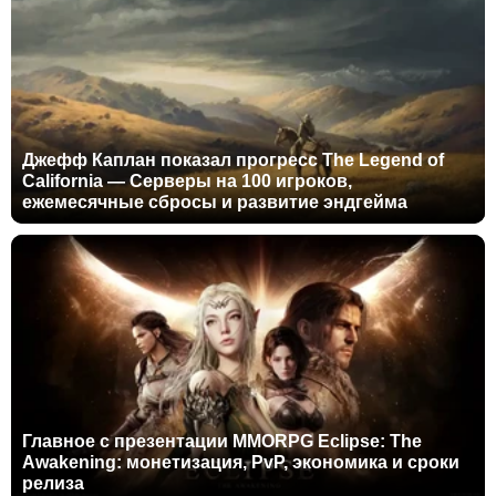
Джефф Каплан показал прогресс The Legend of
California — Серверы на 100 игроков,
ежемесячные сбросы и развитие эндгейма
Главное с презентации MMORPG Eclipse: The
Awakening: монетизация, PvP, экономика и сроки
релиза