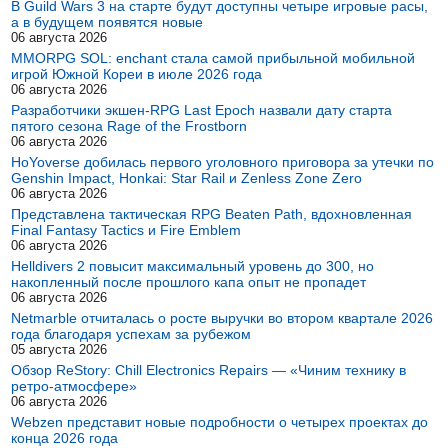
В Guild Wars 3 на старте будут доступны четыре игровые расы,
а в будущем появятся новые
06 августа 2026
MMORPG SOL: enchant стала самой прибыльной мобильной
игрой Южной Кореи в июле 2026 года
06 августа 2026
Разработчики экшен-RPG Last Epoch назвали дату старта
пятого сезона Rage of the Frostborn
06 августа 2026
HoYoverse добилась первого уголовного приговора за утечки по
Genshin Impact, Honkai: Star Rail и Zenless Zone Zero
06 августа 2026
Представлена тактическая RPG Beaten Path, вдохновленная
Final Fantasy Tactics и Fire Emblem
06 августа 2026
Helldivers 2 повысит максимальный уровень до 300, но
накопленный после прошлого капа опыт не пропадет
06 августа 2026
Netmarble отчиталась о росте выручки во втором квартале 2026
года благодаря успехам за рубежом
05 августа 2026
Обзор ReStory: Chill Electronics Repairs — «Чиним технику в
ретро-атмосфере»
06 августа 2026
Webzen представит новые подробности о четырех проектах до
конца 2026 года