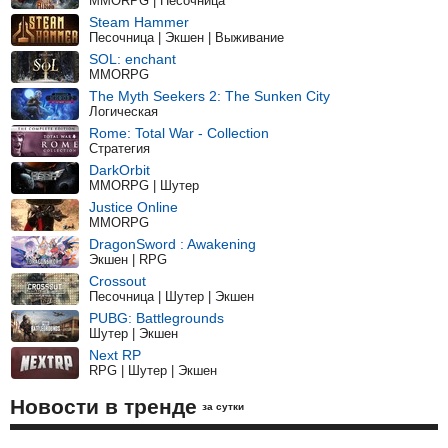
MMORPG | Песочница
Steam Hammer
Песочница | Экшен | Выживание
SOL: enchant
MMORPG
The Myth Seekers 2: The Sunken City
Логическая
Rome: Total War - Collection
Стратегия
DarkOrbit
MMORPG | Шутер
Justice Online
MMORPG
DragonSword : Awakening
Экшен | RPG
Crossout
Песочница | Шутер | Экшен
PUBG: Battlegrounds
Шутер | Экшен
Next RP
RPG | Шутер | Экшен
Новости в тренде
за сутки