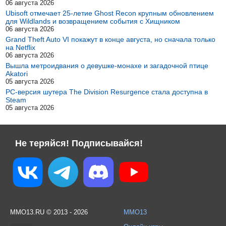
06 августа 2026
Ubisoft отмечает 25-летие Ghost Recon крупным обновлением
для Wildlands и возвращением события с Хищником
06 августа 2026
Grand Theft Auto VI покажут в конце августа, но сначала только
на Netflix
06 августа 2026
Вышла метроидвания о девушке-монахе и загадочной птице
Akatori
05 августа 2026
PC-версия шутера The Division Resurgence стала доступна в
Steam
05 августа 2026
Не теряйся! Подписывайся!
MMO13.RU © 2013 - 2026
MMO13