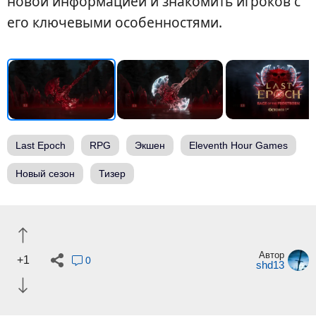
новой информацией и знакомить игроков с
его ключевыми особенностями.
Last Epoch
RPG
Экшен
Eleventh Hour Games
Новый сезон
Тизер
Автор
+1
0
shd13