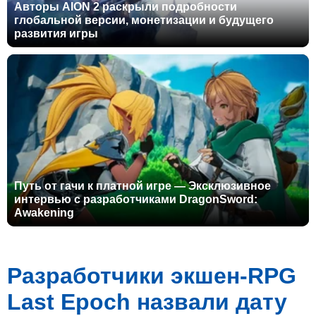
Авторы AION 2 раскрыли подробности
глобальной версии, монетизации и будущего
развития игры
Путь от гачи к платной игре — Эксклюзивное
интервью с разработчиками DragonSword:
Awakening
Разработчики экшен-RPG
Last Epoch назвали дату