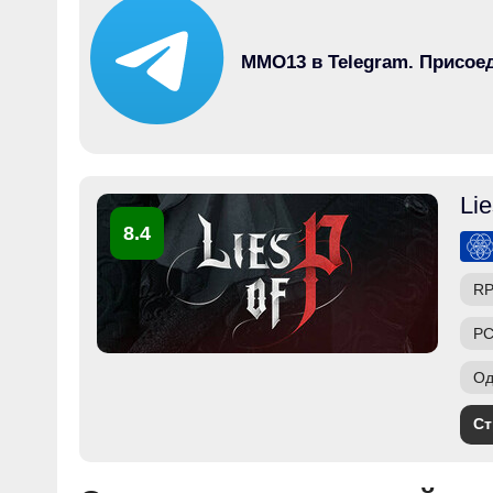
MMO13 в Telegram. Присое
Lie
8.4
R
PC
Од
Ст