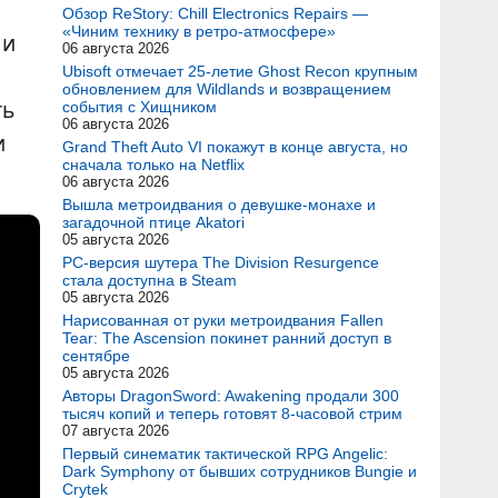
Обзор ReStory: Chill Electronics Repairs —
«Чиним технику в ретро-атмосфере»
 и
06 августа 2026
Ubisoft отмечает 25-летие Ghost Recon крупным
обновлением для Wildlands и возвращением
ть
события с Хищником
06 августа 2026
и
Grand Theft Auto VI покажут в конце августа, но
сначала только на Netflix
06 августа 2026
Вышла метроидвания о девушке-монахе и
загадочной птице Akatori
05 августа 2026
PC-версия шутера The Division Resurgence
стала доступна в Steam
05 августа 2026
Нарисованная от руки метроидвания Fallen
Tear: The Ascension покинет ранний доступ в
сентябре
05 августа 2026
Авторы DragonSword: Awakening продали 300
тысяч копий и теперь готовят 8-часовой стрим
07 августа 2026
Первый синематик тактической RPG Angelic:
Dark Symphony от бывших сотрудников Bungie и
Crytek