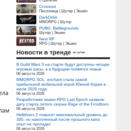
Стратегия
Crossout
Песочница | Шутер | Экшен
DarkOrbit
MMORPG | Шутер
PUBG: Battlegrounds
Шутер | Экшен
Next RP
RPG | Шутер | Экшен
Новости в тренде
за сутки
В Guild Wars 3 на старте будут доступны четыре
игровые расы, а в будущем появятся новые
06 августа 2026
MMORPG SOL: enchant стала самой
прибыльной мобильной игрой Южной Кореи в
июле 2026 года
ела
06 августа 2026
Разработчики экшен-RPG Last Epoch назвали
дату старта пятого сезона Rage of the Frostborn
пам
06 августа 2026
Helldivers 2 повысит максимальный уровень до
300, но накопленный после прошлого капа
опыт не пропадет
06 августа 2026