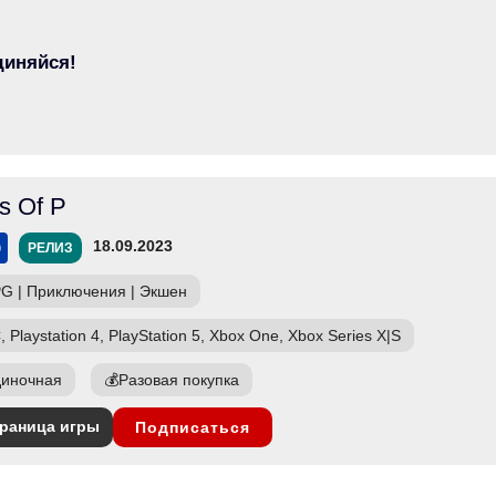
диняйся!
s Of P
18.09.2023
РЕЛИЗ
PG
|
Приключения
|
Экшен
, Playstation 4, PlayStation 5, Xbox One, Xbox Series X|S
иночная
💰
Разовая покупка
раница игры
Подписаться