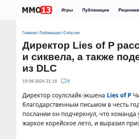
Игры
Публикации
Рецензи
Главная
/
Публикации
/
События
Директор Lies of P рас
и сиквела, а также по
из DLC
19.09.2024 21:18
0
Директор соулслайк-экшена
Lies of P
Чи
благодарственным письмом в честь го
послании он подчеркнул, что команда 
жаркое корейское лето, и выразил при