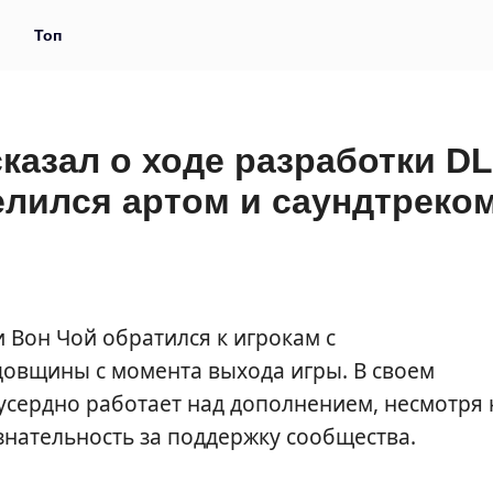
и
Топ
сказал о ходе разработки D
делился артом и саундтреко
 Вон Чой обратился к игрокам с
довщины с момента выхода игры. В своем
усердно работает над дополнением, несмотря 
знательность за поддержку сообщества.