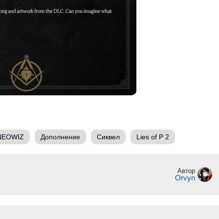
NEOWIZ
Дополнение
Сиквел
Lies of P 2
Автор
Orvyn