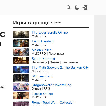
Игры в тренде
за сутки
LC
The Elder Scrolls Online
MMORPG
м
Taichi Panda 3
MMORPG
Albion Online
MMORPG | Песочница
Steam Hammer
Песочница | Экшен | Выживание
The Myth Seekers 2: The Sunken City
Логическая
SOL: enchant
MMORPG
DragonSword : Awakening
на
Экшен | RPG
Justice Online
MMORPG
Rome: Total War - Collection