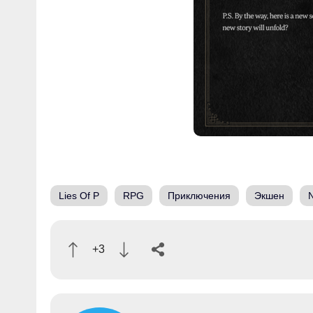
Lies Of P
RPG
Приключения
Экшен
+3